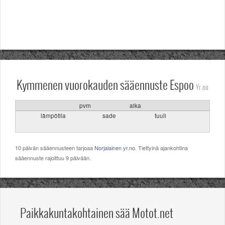
Valitse paikkakunta
Helsingin sää
Tampereen sää
Turun sää
Oulun sää
Kuopion sää
Rovaniemen sää
Kymmenen vuorokauden sääennuste Espoo
Yr.no
MUUT
VIP-jäsenyys
pvm
aika
Paidat ja vaatteet
lämpötila
sade
tuuli
Suunnittele oma paita
Mainostus
Palaute
10 päivän sääennusteen tarjoaa
Norjalainen yr.no
. Tiettyinä ajankohtina
sääennuste rajoittuu 9 päivään.
Kevytversio
Paikkakuntakohtainen sää Motot.net