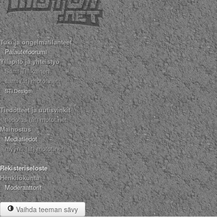
Tuki ja ongelmatilanteet
Palautefoorumi
Ylläpito ja yhteistyö
Sami Tiilikainen
sami (ät) motot.net
STi Design
Tiedotteet ja uutisvinkit
tiedotus (ät) motot.net
Mainostus
Mediatiedot
myynti (ät) motot.net
Rekisteriseloste
Henkilökunta
Moderaattorit
Vaihda teeman sävy