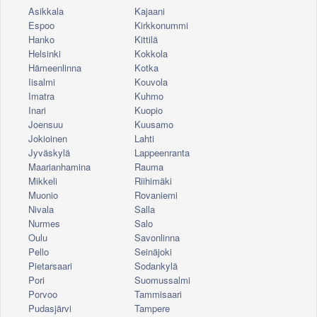
Asikkala
Kajaani
Espoo
Kirkkonummi
Hanko
Kittilä
Helsinki
Kokkola
Hämeenlinna
Kotka
Iisalmi
Kouvola
Imatra
Kuhmo
Inari
Kuopio
Joensuu
Kuusamo
Jokioinen
Lahti
Jyväskylä
Lappeenranta
Maarianhamina
Rauma
Mikkeli
Riihimäki
Muonio
Rovaniemi
Nivala
Salla
Nurmes
Salo
Oulu
Savonlinna
Pello
Seinäjoki
Pietarsaari
Sodankylä
Pori
Suomussalmi
Porvoo
Tammisaari
Pudasjärvi
Tampere