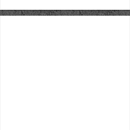
Säännöt ja ohjeet
Uudet ajoneuvot
Uudet kuvat
Uudet videot
Uudet kommentit
MYYDÄÄN
Haku
Ohjeet
Ajoneuvot
Osat
TIETOPANKKI
TAPAHTUMAT
MP15 kuvia
MP14 kuvia
MP13 kuvia
ACS 2015 kuvia
Lisää uusi tapahtuma
UUTISET
SÄÄ