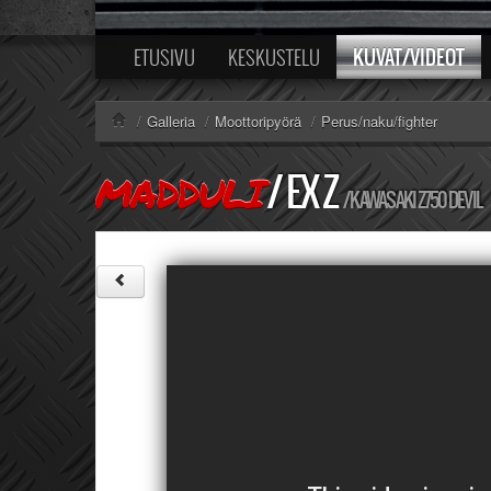
KUVAT/VIDEOT
ETUSIVU
KESKUSTELU
/
Galleria
/
Moottoripyörä
/
Perus/naku/fighter
/
EX Z
MADDULI
/ KAWASAKI Z750 DEVIL