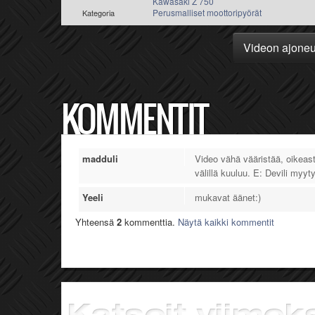
Kawasaki Z 750
Perusmalliset moottoripyörät
Kategoria
Videon ajone
KOMMENTIT
madduli
Video vähä vääristää, oikea
välillä kuuluu. E: Devili myyt
Yeeli
mukavat äänet:)
Yhteensä
2
kommenttia.
Näytä kaikki kommentit