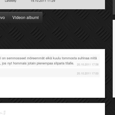
19.10.2011 11:29
Lähetetty
uvo
Videon albumi
sti on semmosseet möreemmät eikä kuulu tommosta suhinaa mitä
y, jos nyt hommais jotain pienempaa sliparia tilalle.
20.10.2011 17:58
20.10.2011 17:00