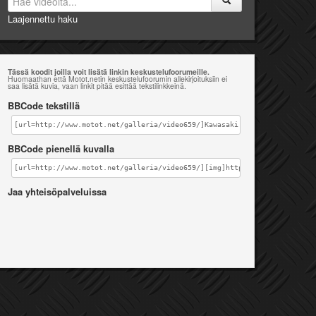
Laajennettu haku
Tässä koodit joilla voit lisätä linkin keskustelufoorumeille.
Huomaathan että Motot.netin keskustelufoorumin allekirjoituksiin ei
saa lisätä kuvia, vaan linkit pitää esittää tekstilinkkeinä.
BBCode tekstillä
[url=http://www.motot.net/galleria/video659/]Kawasaki z750 Devil[/url]
BBCode pienellä kuvalla
[url=http://www.motot.net/galleria/video659/][img]http://www.motot.net/
Jaa yhteisöpalveluissa