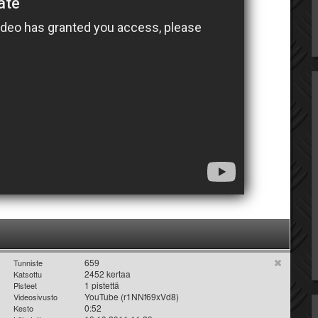
659
Tunniste
2452 kertaa
Katsottu
1 pistettä
Pisteet
YouTube (r1NNf69xVd8)
Videosivusto
0:52
Kesto