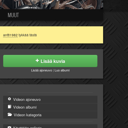
MUUT
antti1982
tykkää tästä
Lisää kuvia
Lisää ajoneuvo
|
Luo albumi
Videon ajoneuvo
Videon albumi
Videon kategoria
Käyttäjän galleria