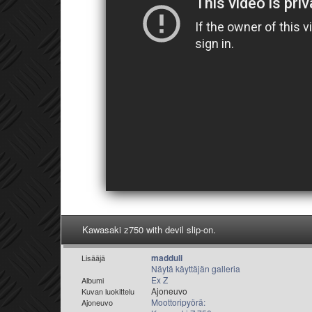
Kawasaki z750 with devil slip-on.
madduli
Lisääjä
Näytä käyttäjän galleria
Ex Z
Albumi
Ajoneuvo
Kuvan luokittelu
Moottoripyörä:
Ajoneuvo