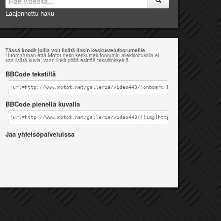
Laajennettu haku
Tässä koodit joilla voit lisätä linkin keskustelufoorumeille.
Huomaathan että Motot.netin keskustelufoorumin allekirjoituksiin ei
saa lisätä kuvia, vaan linkit pitää esittää tekstilinkkeinä.
BBCode tekstillä
[url=http://www.motot.net/galleria/video443/]onboard husqvarna wheelie[
BBCode pienellä kuvalla
[url=http://www.motot.net/galleria/video443/][img]http://www.motot.net/
Jaa yhteisöpalveluissa