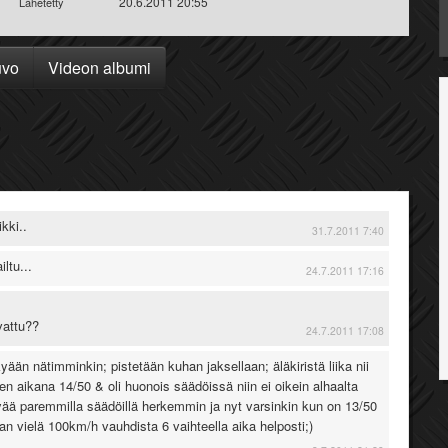
20.6.2011 20:55
Lähetetty
uvo
Videon albumi
ikki..
31.7.2011 7:40
ltu...
24.7.2011 17:16
vattu??
24.7.2011 17:08
än nätimminkin; pistetään kuhan jaksellaan; äläkiristä liika nii
ken aikana 14/50 & oli huonois säädöissä niin ei oikein alhaalta
ä paremmilla säädöillä herkemmin ja nyt varsinkin kun on 13/50
lan vielä 100km/h vauhdista 6 vaihteella aika helposti;)