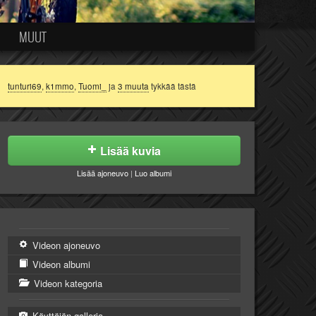
MUUT
tunturi69
,
k1mmo
,
Tuomi_
ja
3 muuta
tykkää tästä
Lisää kuvia
Lisää ajoneuvo
|
Luo albumi
Videon ajoneuvo
Videon albumi
Videon kategoria
Käyttäjän galleria