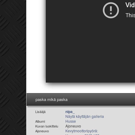
paska mikä paska
nipa_
Lisääjä
Näytä käyttäjän galleria
Husse
Albumi
Ajoneuvo
Kuvan luokittelu
Kevytmoottoripyörä:
Ajoneuvo