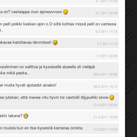
3.7.2011 21:29
ulla on? vastaappa mun ajoneuvvoon
3.7.2011 20:59
an peili poikki kesken ajon o.O siitä kohtaa missä peili on varressa
i..
3.7.2011 11:13
Mukavaa katottavaa tämmöset!
2.7.2011 2:15
1.7.2011 23:09
a keuliminen on salittua ja kyseisellä alueella oli vieläpä
ska mikä paska..
26.6.2011 22:52
ei mutta hyvät ajotaidot ainakin!
26.6.2011 19:10
ase jutskan, että menee vitu hyvin toi castrolli öljypurkki sinne
21.6.2011 20:24
askin takana?
21.6.2011 18:29
n muista kun en itse kyseistä kameraa omista.
21.6.2011 10:43