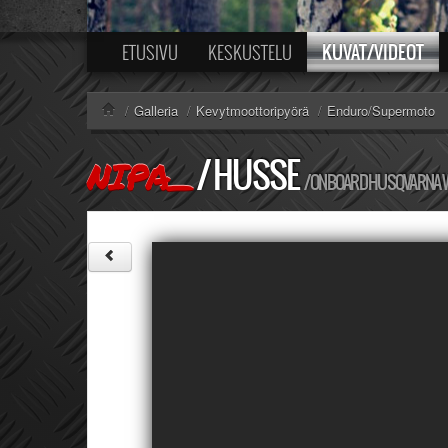
KUVAT/VIDEOT
ETUSIVU
KESKUSTELU
/
Galleria
/
Kevytmoottoripyörä
/
Enduro/Supermoto
/
HUSSE
NIPA_
/ ONBOARD HUSQVARNA 