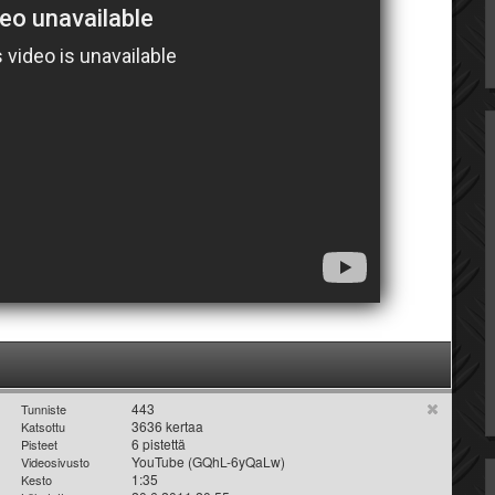
443
Tunniste
3636 kertaa
Katsottu
6 pistettä
Pisteet
YouTube (GQhL-6yQaLw)
Videosivusto
1:35
Kesto