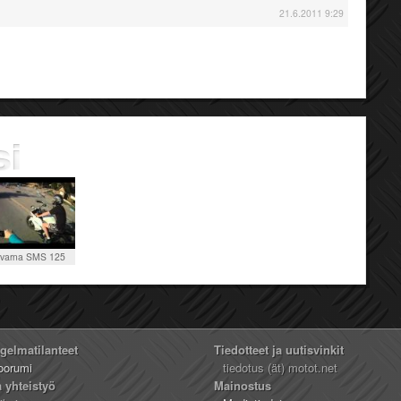
21.6.2011 9:29
varna SMS 125
ngelmatilanteet
Tiedotteet ja uutisvinkit
oorumi
tiedotus (ät) motot.net
a yhteistyö
Mainostus