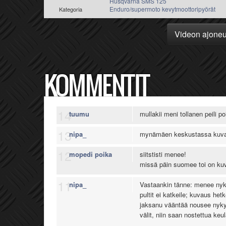
Husqvarna SMS 125
Enduro/supermoto kevytmoottoripyörät
Kategoria
Videon ajone
KOMMENTIT
14
tuumu
mullakii meni tollanen peili po
13
nipa_
mynämäen keskustassa kuvai
12
mopedi poika
siitstisti menee!
missä päin suomee toi on ku
11
nipa_
Vastaankin tänne: menee nykyä
pultit ei katkeile; kuvaus het
jaksanu vääntää nousee nykyä
välit, niin saan nostettua keu