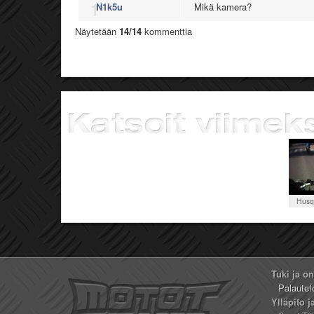
1
N1k5u
Mikä kamera?
Näytetään
14/14
kommenttia
Husq
Tuki ja o
Palautef
Ylläpito j