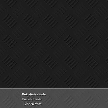
Rekisteriseloste
Henkilökunta
Moderaattorit