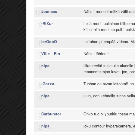
10
Joonees
Nätisti menee! mitkä välit s
9
-RiXu-
itellä meni tuollainen bilteem
kiinni niin meni se pultti poikk
8
terOooO
Laitahan pitempää videoo. 
7
Ville__Fin
Nätisti lähtee!!
6
nipa_
liikenteeltä suljetulla alueell
maanomistajan luvat. joo, pa
5
-Gazzu-
Tuohan on aivan laitonta!! no 
4
nipa_
juuh, oon kehitelly sinne sell
3
Carburetor
Onko tuo öljypurkki tossa m
2
nipa_
joku contour kypäräkamera, e