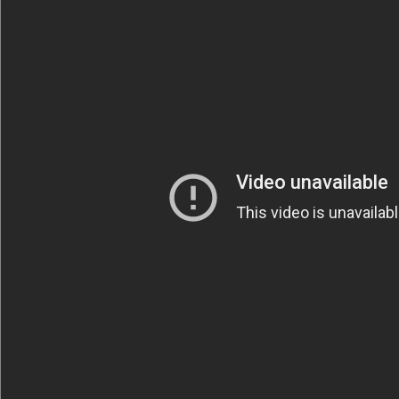
Säännöt ja ohjeet
Uudet ajoneuvot
Uudet kuvat
Uudet videot
Uudet kommentit
MYYDÄÄN
Haku
Ohjeet
Ajoneuvot
Osat
TIETOPANKKI
TAPAHTUMAT
MP15 kuvia
MP14 kuvia
MP13 kuvia
ACS 2015 kuvia
Lisää uusi tapahtuma
UUTISET
SÄÄ