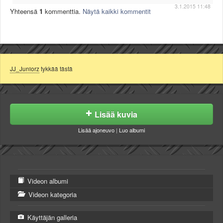
3.1.2015 11:48
Yhteensä
1
kommenttia.
Näytä kaikki kommentit
JJ_Juniorz
tykkää tästä
Lisää kuvia
Lisää ajoneuvo
|
Luo albumi
Videon albumi
Videon kategoria
Käyttäjän galleria