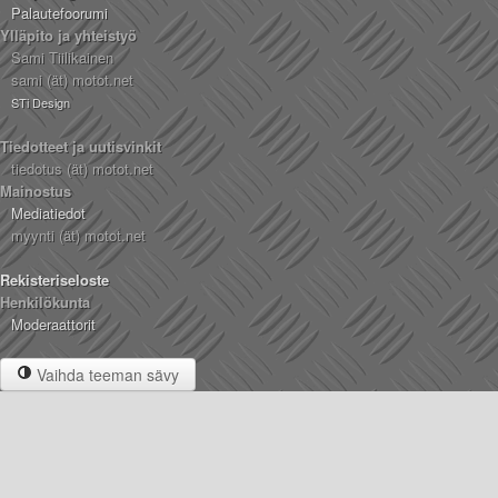
Palautefoorumi
Ylläpito ja yhteistyö
Sami Tiilikainen
sami (ät) motot.net
STi Design
Tiedotteet ja uutisvinkit
tiedotus (ät) motot.net
Mainostus
Mediatiedot
myynti (ät) motot.net
Rekisteriseloste
Henkilökunta
Moderaattorit
Vaihda teeman sävy