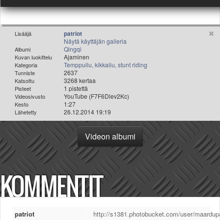
Valitse paikkakunta
Helsingin sää
Tampereen sää
patriot
Lisääjä
Turun sää
Näytä käyttäjän galleria
Qingqi
Albumi
Oulun sää
Ajaminen
Kuvan luokittelu
Kuopion sää
Temppuilu, kikkailu, stunt riding
Kategoria
2637
Tunniste
Rovaniemen sää
3268 kertaa
Katsottu
MUUT
1 pistettä
Pisteet
YouTube (F7F6Dlev2Kc)
Videosivusto
VIP-jäsenyys
1:27
Kesto
Paidat ja vaatteet
26.12.2014 19:19
Lähetetty
Suunnittele oma paita
Mainostus
Videon albumi
Palaute
Kevytversio
KOMMENTIT
patriot
http://s1381.photobucket.com/user/maardupa