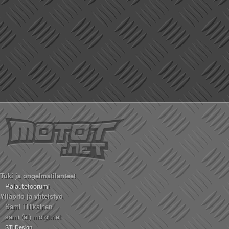
Tuki ja ongelmatilanteet
Palautefoorumi
Ylläpito ja yhteistyö
Sami Tiilikainen
sami (ät) motot.net
STi Design