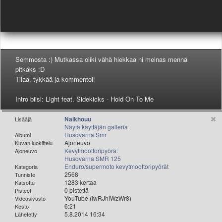
Valitse paikkakunta
Helsingin sää
Tampereen sää
Turun sää
Oulun sää
Semmosta :) Mutkassa oliki vähä hiekkaa ni meinas mennä
Kuopion sää
pitkäks :D
Rovaniemen sää
Tilaa, tykkää ja kommentoi!
MUUT
Intro biisi: Light feat. Sidekicks - Hold On To Me
VIP-jäsenyys
Paidat ja vaatteet
Naikhouu
Lisääjä
Suunnittele oma paita
Näytä käyttäjän galleria
Mainostus
Husqvarna Smr
Albumi
Ajoneuvo
Kuvan luokittelu
Palaute
Kevytmoottoripyörä:
Ajoneuvo
Kevytversio
Husqvarna SMR 125
Enduro/supermoto kevytmoottoripyörät
Kategoria
2568
Tunniste
1283 kertaa
Katsottu
0 pistettä
Pisteet
YouTube (lwRJhiWzWr8)
Videosivusto
6:21
Kesto
5.8.2014 16:34
Lähetetty