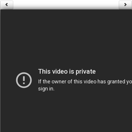
Säännöt ja ohjeet
Uudet ajoneuvot
Uudet kuvat
Uudet videot
Uudet kommentit
MYYDÄÄN
Haku
Ohjeet
Ajoneuvot
Osat
TIETOPANKKI
TAPAHTUMAT
MP15 kuvia
MP14 kuvia
MP13 kuvia
ACS 2015 kuvia
Lisää uusi tapahtuma
UUTISET
SÄÄ