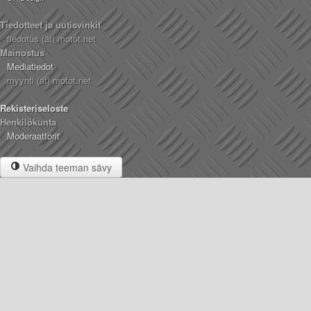
Tiedotteet ja uutisvinkit
tiedotus (ät) motot.net
Mainostus
Mediatiedot
myynti (ät) motot.net
Rekisteriseloste
Henkilökunta
Moderaattorit
Vaihda teeman sävy