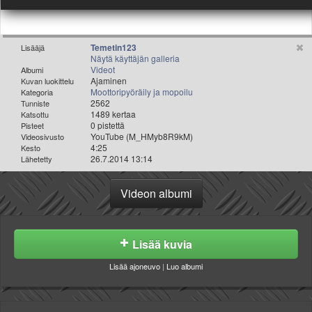
Valitse paikkakunta
Helsingin sää
Tampereen sää
Temetin123
Lisääjä
Turun sää
Näytä käyttäjän galleria
Videot
Albumi
Oulun sää
Ajaminen
Kuvan luokittelu
Kuopion sää
Moottoripyöräily ja mopoilu
Kategoria
2562
Tunniste
Rovaniemen sää
1489 kertaa
Katsottu
MUUT
0 pistettä
Pisteet
YouTube (M_HMyb8R9kM)
Videosivusto
VIP-jäsenyys
4:25
Kesto
Paidat ja vaatteet
26.7.2014 13:14
Lähetetty
Suunnittele oma paita
Mainostus
Videon albumi
Palaute
Kevytversio
Lisää kuvia
Lisää ajoneuvo
|
Luo albumi