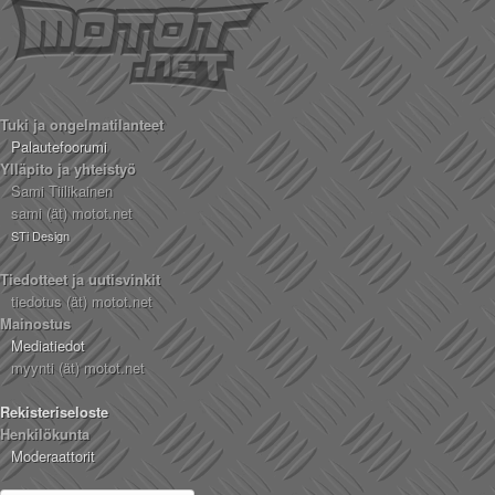
Tuki ja ongelmatilanteet
Palautefoorumi
Ylläpito ja yhteistyö
Sami Tiilikainen
sami (ät) motot.net
STi Design
Tiedotteet ja uutisvinkit
tiedotus (ät) motot.net
Mainostus
Mediatiedot
myynti (ät) motot.net
Rekisteriseloste
Henkilökunta
Moderaattorit