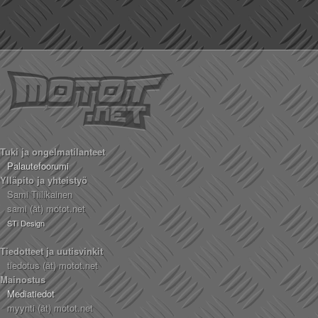
Tuki ja ongelmatilanteet
Palautefoorumi
Ylläpito ja yhteistyö
Sami Tiilikainen
sami (ät) motot.net
STi Design
Tiedotteet ja uutisvinkit
tiedotus (ät) motot.net
Mainostus
Mediatiedot
myynti (ät) motot.net