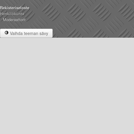
Rekisteriseloste
Henkilökunta
Moderaattorit
Vaihda teeman sävy