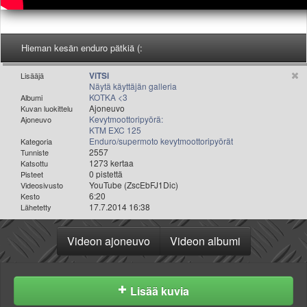
Valitse paikkakunta
Helsingin sää
Tampereen sää
Hieman kesän enduro pätkiä (:
Turun sää
Oulun sää
ViTSi
Lisääjä
Näytä käyttäjän galleria
Kuopion sää
KOTKA <3
Albumi
Rovaniemen sää
Ajoneuvo
Kuvan luokittelu
Kevytmoottoripyörä:
Ajoneuvo
MUUT
KTM EXC 125
VIP-jäsenyys
Enduro/supermoto kevytmoottoripyörät
Kategoria
Paidat ja vaatteet
2557
Tunniste
1273 kertaa
Katsottu
Suunnittele oma paita
0 pistettä
Pisteet
Mainostus
YouTube (ZscEbFJ1Dic)
Videosivusto
6:20
Kesto
Palaute
17.7.2014 16:38
Lähetetty
Kevytversio
Videon ajoneuvo
Videon albumi
Lisää kuvia