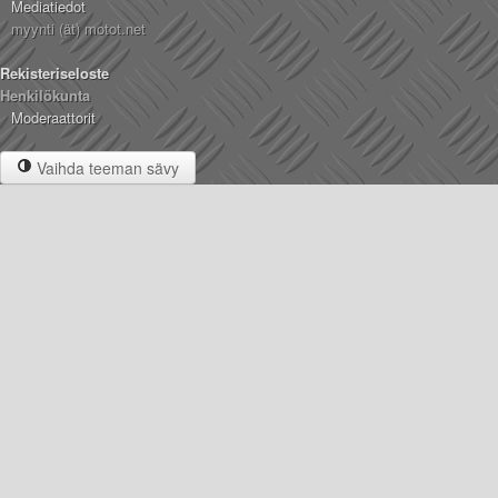
Mediatiedot
myynti (ät) motot.net
Rekisteriseloste
Henkilökunta
Moderaattorit
Vaihda teeman sävy