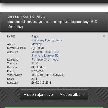
Valitse paikkakunta
Helsingin sää
Tampereen sää
MIHI MU LAATU MENI =O
Turun sää
tämmöne tuli väännettyä ja sitte tuli opittua takajarrun käyttö! :D
Oulun sää
Mgmt: kids
Kuopion sää
Algg
Lisääjä
Rovaniemen sää
Näytä käyttäjän galleria
MUUT
Monkey!
Albumi
Ajoneuvo
Kuvan luokittelu
VIP-jäsenyys
Mopo/moposkootteri:
Ajoneuvo
Paidat ja vaatteet
Jincheng Monkey 50
Suunnittele oma paita
Pienipyöräiset mopot
Kategoria
2100
Tunniste
Mainostus
867 kertaa
Katsottu
Palaute
0 pistettä
Pisteet
YouTube (oqnBDpJXXiY)
Videosivusto
Kevytversio
5:34
Kesto
26.6.2013 23:41
Lähetetty
Videon ajoneuvo
Videon albumi