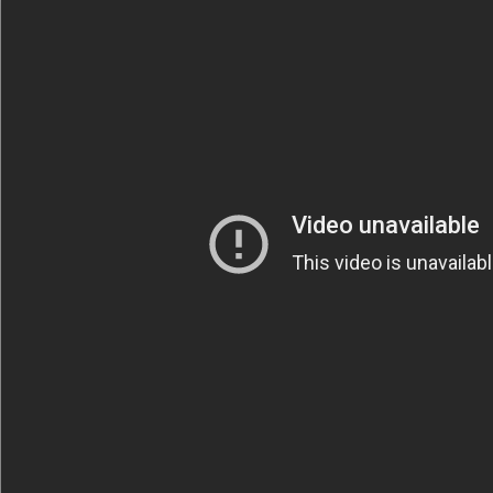
Säännöt ja ohjeet
Uudet ajoneuvot
Uudet kuvat
Uudet videot
Uudet kommentit
MYYDÄÄN
Haku
Ohjeet
Ajoneuvot
Osat
TIETOPANKKI
TAPAHTUMAT
MP15 kuvia
MP14 kuvia
MP13 kuvia
ACS 2015 kuvia
Lisää uusi tapahtuma
UUTISET
SÄÄ