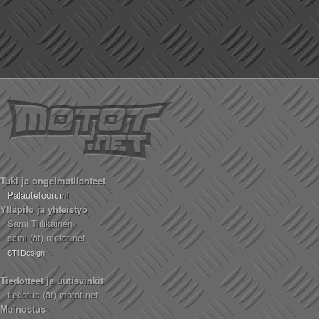
Tuki ja ongelmatilanteet
Palautefoorumi
Ylläpito ja yhteistyö
Sami Tiilikainen
sami (ät) motot.net
STi Design
Tiedotteet ja uutisvinkit
tiedotus (ät) motot.net
Mainostus