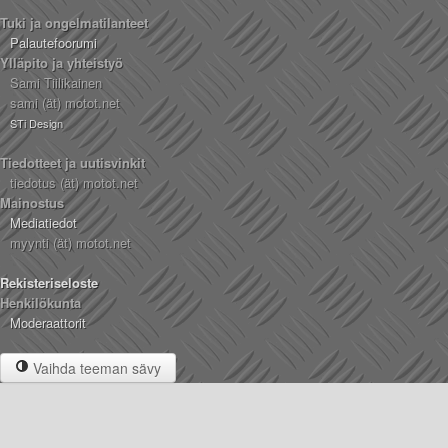
Tuki ja ongelmatilanteet
Palautefoorumi
Ylläpito ja yhteistyö
Sami Tiilikainen
sami (ät) motot.net
STi Design
Tiedotteet ja uutisvinkit
tiedotus (ät) motot.net
Mainostus
Mediatiedot
myynti (ät) motot.net
Rekisteriseloste
Henkilökunta
Moderaattorit
Vaihda teeman sävy