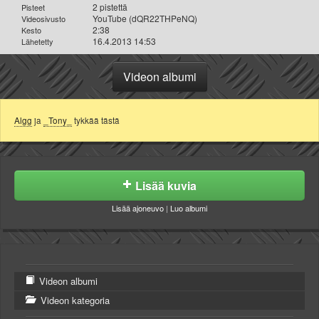
2 pistettä
Pisteet
YouTube (dQR22THPeNQ)
Videosivusto
2:38
Kesto
16.4.2013 14:53
Lähetetty
Videon albumi
Algg
ja
_Tony_
tykkää tästä
Lisää kuvia
Lisää ajoneuvo
|
Luo albumi
Videon albumi
Videon kategoria