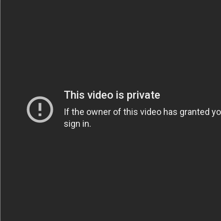
Säännöt ja ohjeet
Uudet ajoneuvot
Uudet kuvat
Uudet videot
Uudet kommentit
MYYDÄÄN
Haku
Ohjeet
Ajoneuvot
Osat
TIETOPANKKI
TAPAHTUMAT
MP15 kuvia
MP14 kuvia
MP13 kuvia
ACS 2015 kuvia
Lisää uusi tapahtuma
UUTISET
SÄÄ