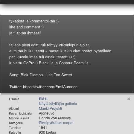
Valitse paikkakunta
Helsingin sää
Tampereen sää
tykätkää ja kommentoikaa :)
Turun sää
like and comment :)
Oulun sää
ja tilatkaa ihmees!
Kuopion sää
tällane pieni editti tuli tehtyy viikonlopun ajoist.
Rovaniemen sää
ei mitää hulluu settii + masai kuskin ekat nostot pyörällään.
MUUT
pari kuvakulmaa tuli ainaki testattuu :)
VIP-jäsenyys
kuvattu GoPro 3 Blackillä ja Contour Roamilla.
Paidat ja vaatteet
Suunnittele oma paita
Song: Blak Diamon - Life Too Sweet
Mainostus
Twitter: https://twitter.com/EmilAuranen
Palaute
Kevytversio
EM1L
Lisääjä
Näytä käyttäjän galleria
Manki Projekti
Albumi
Ajoneuvo
Kuvan luokittelu
Honda Z50
Monkey
Merkki ja malli
Pienipyöräiset mopot
Kategoria
1941
Tunniste
930 kertaa
Katsottu