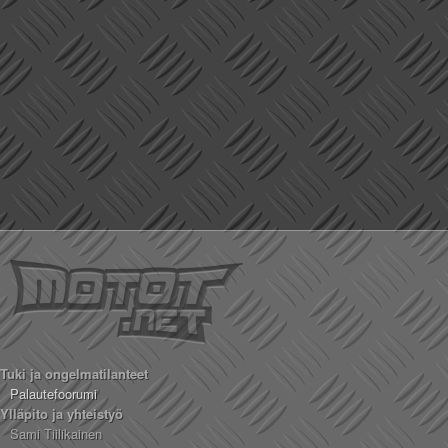
Tuki ja ongelmatilanteet
Palautefoorumi
Ylläpito ja yhteistyö
Sami Tiilikainen