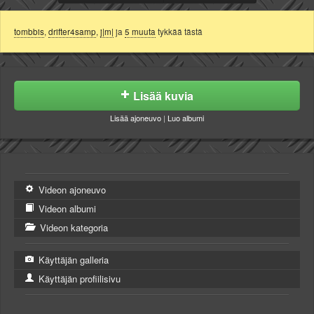
tombbis
,
drifter4samp
,
j|m|
ja
5 muuta
tykkää tästä
Lisää kuvia
Lisää ajoneuvo
|
Luo albumi
Videon ajoneuvo
Videon albumi
Videon kategoria
Käyttäjän galleria
Käyttäjän profiilisivu