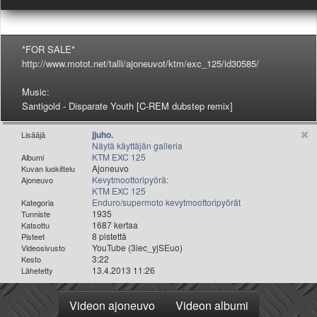
Valitse paikkakunta
Helsingin sää
Tampereen sää
*FOR SALE*
Turun sää
http://www.motot.net/talli/ajoneuvot/ktm/exc_125/id30585/
Oulun sää
Music:
Kuopion sää
Santigold - Disparate Youth [C-REM dubstep remix]
Rovaniemen sää
MUUT
jjuho.
Lisääjä
VIP-jäsenyys
Näytä käyttäjän galleria
Paidat ja vaatteet
KTM EXC 125
Albumi
Ajoneuvo
Kuvan luokittelu
Suunnittele oma paita
Kevytmoottoripyörä:
Ajoneuvo
Mainostus
KTM EXC 125
Enduro/supermoto kevytmoottoripyörät
Kategoria
Palaute
1935
Tunniste
Kevytversio
1687 kertaa
Katsottu
8 pistettä
Pisteet
YouTube (3iec_yjSEuo)
Videosivusto
3:22
Kesto
13.4.2013 11:26
Lähetetty
Videon ajoneuvo
Videon albumi