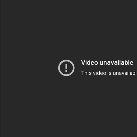
Säännöt ja ohjeet
Uudet ajoneuvot
Uudet kuvat
Uudet videot
Uudet kommentit
MYYDÄÄN
Haku
Ohjeet
Ajoneuvot
Osat
TIETOPANKKI
TAPAHTUMAT
MP15 kuvia
MP14 kuvia
MP13 kuvia
ACS 2015 kuvia
Lisää uusi tapahtuma
UUTISET
SÄÄ