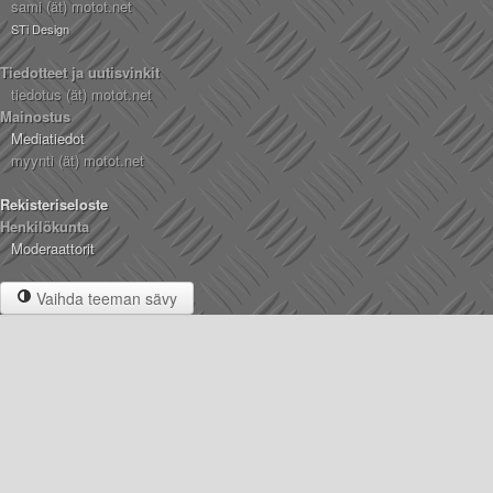
sami (ät) motot.net
STi Design
Tiedotteet ja uutisvinkit
tiedotus (ät) motot.net
Mainostus
Mediatiedot
myynti (ät) motot.net
Rekisteriseloste
Henkilökunta
Moderaattorit
Vaihda teeman sävy