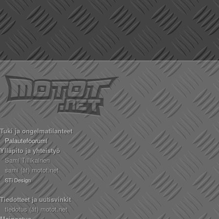
Tuki ja ongelmatilanteet
Palautefoorumi
Ylläpito ja yhteistyö
Sami Tiilikainen
sami (ät) motot.net
STi Design
Tiedotteet ja uutisvinkit
tiedotus (ät) motot.net
Mainostus