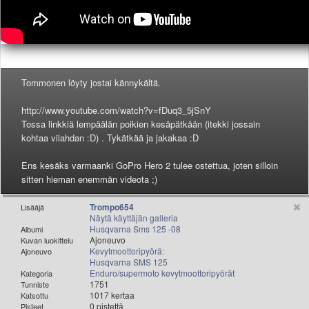
Valitse paikkakunta
Helsingin sää
Tampereen sää
Turun sää
Oulun sää
Tommonen löyty jostai kännykältä.
Kuopion sää
Rovaniemen sää
http://www.youtube.com/watch?v=fDuq3_5jSnY
MUUT
Tossa linkkiä lempäälän poikien kesäpätkään (itekki jossain
kohtaa vilahdan :D) . Tykätkää ja jakakaa :D
VIP-jäsenyys
Paidat ja vaatteet
Ens kesäks varmaanki GoPro Hero 2 tulee ostettua, joten silloin
Suunnittele oma paita
sitten hieman enemmän videota ;)
Mainostus
Palaute
Trompo654
Lisääjä
Näytä käyttäjän galleria
Kevytversio
Husqvarna Sms 125 -08
Albumi
Ajoneuvo
Kuvan luokittelu
Kevytmoottoripyörä:
Ajoneuvo
Husqvarna SMS 125
Enduro/supermoto kevytmoottoripyörät
Kategoria
1751
Tunniste
1017 kertaa
Katsottu
0 pistettä
Pisteet