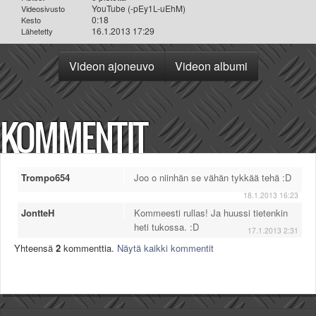
YouTube (-pEy1L-uEhM)
Videosivusto
0:18
Kesto
16.1.2013 17:29
Lähetetty
Videon ajoneuvo
Videon albumi
KOMMENTIT
Trompo654
Joo o niinhän se vähän tykkää tehä :D
18.1.2013 16:23
JontteH
Kommeesti rullas! Ja huussi tietenkin
heti tukossa. :D
17.1.2013 2:31
Yhteensä
2
kommenttia.
Näytä kaikki kommentit