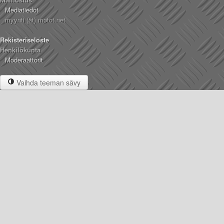
Mediatiedot
myynti (ät) motot.net
Rekisteriseloste
Henkilökunta
Moderaattorit
Vaihda teeman sävy