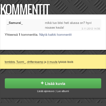
KOMMENTIT
_Samurai_
mikä tuo biisi heti alussa on? hyvi
nousee keula!
3.11.2012 14:56
Yhteensä
1
kommenttia.
Näytä kaikki kommentit
tombbis
,
Tuomi_
,
drifter4samp
ja
3 muuta
tykkää tästä
Lisää kuvia
Lisää ajoneuvo
|
Luo albumi