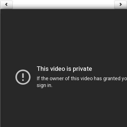
Säännöt ja ohjeet
Uudet ajoneuvot
Uudet kuvat
Uudet videot
Uudet kommentit
MYYDÄÄN
Haku
Ohjeet
Ajoneuvot
Osat
TIETOPANKKI
TAPAHTUMAT
MP15 kuvia
MP14 kuvia
MP13 kuvia
ACS 2015 kuvia
Lisää uusi tapahtuma
UUTISET
SÄÄ