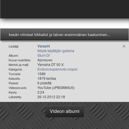
Valitse paikkakunta
Helsingin sää
Tampereen sää
Turun sää
Oulun sää
kesän viimiset kikkailut ja talven ensimmäinen kaatuminen...
Kuopion sää
Rovaniemen sää
VictorH
Lisääjä
MUUT
Näytä käyttäjän galleria
Stunt Dt
Albumi
VIP-jäsenyys
Ajoneuvo
Kuvan luokittelu
Paidat ja vaatteet
Yamaha DT 50 X
Merkki ja malli
Enduro/supermoto mopot
Kategoria
Suunnittele oma paita
1589
Tunniste
Mainostus
1879 kertaa
Katsottu
6 pistettä
Pisteet
Palaute
YouTube (zPBGttWlIU0)
Videosivusto
Kevytversio
2:24
Kesto
26.10.2012 22:18
Lähetetty
Videon albumi