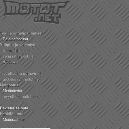
Tuki ja ongelmatilanteet
Palautefoorumi
Ylläpito ja yhteistyö
Sami Tiilikainen
sami (ät) motot.net
STi Design
Tiedotteet ja uutisvinkit
tiedotus (ät) motot.net
Mainostus
Mediatiedot
myynti (ät) motot.net
Rekisteriseloste
Henkilökunta
Moderaattorit