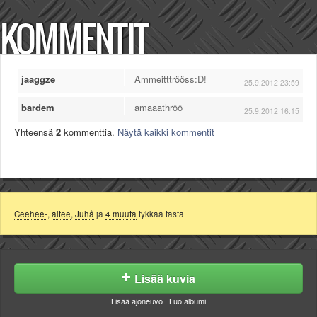
KOMMENTIT
jaaggze
Ammeitttrööss:D!
25.9.2012 23:59
bardem
amaaathröö
25.9.2012 16:15
Yhteensä
2
kommenttia.
Näytä kaikki kommentit
Ceehee-
,
ältee
,
Juhå
ja
4 muuta
tykkää tästä
Lisää kuvia
Lisää ajoneuvo
|
Luo albumi