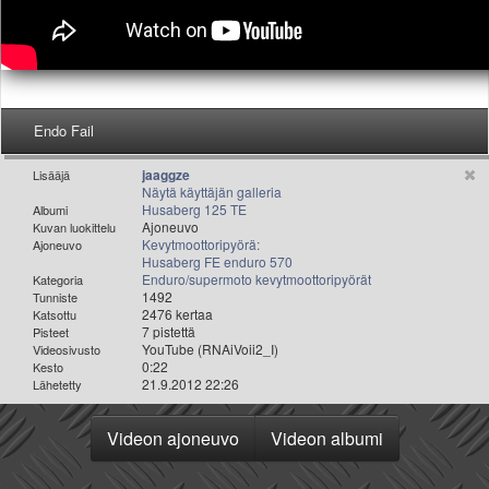
Valitse paikkakunta
Helsingin sää
Tampereen sää
Turun sää
Oulun sää
Endo Fail
Kuopion sää
Rovaniemen sää
jaaggze
Lisääjä
MUUT
Näytä käyttäjän galleria
Husaberg 125 TE
Albumi
VIP-jäsenyys
Ajoneuvo
Kuvan luokittelu
Paidat ja vaatteet
Kevytmoottoripyörä:
Ajoneuvo
Husaberg FE enduro 570
Suunnittele oma paita
Enduro/supermoto kevytmoottoripyörät
Kategoria
Mainostus
1492
Tunniste
2476 kertaa
Katsottu
Palaute
7 pistettä
Pisteet
Kevytversio
YouTube (RNAiVoii2_I)
Videosivusto
0:22
Kesto
21.9.2012 22:26
Lähetetty
Videon ajoneuvo
Videon albumi