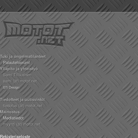
Tuki ja ongelmatilanteet
Palautefoorumi
Ylläpito ja yhteistyö
Sami Tiilikainen
sami (ät) motot.net
STi Design
Tiedotteet ja uutisvinkit
tiedotus (ät) motot.net
Mainostus
Mediatiedot
myynti (ät) motot.net
Rekisteriseloste