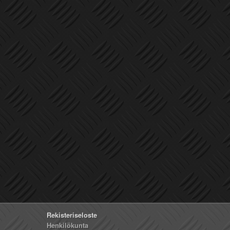
Rekisteriseloste
Henkilökunta