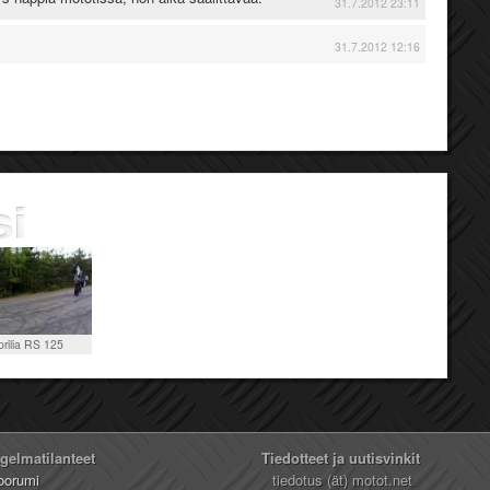
31.7.2012 23:11
31.7.2012 12:16
prilia RS 125
ngelmatilanteet
Tiedotteet ja uutisvinkit
oorumi
tiedotus (ät) motot.net