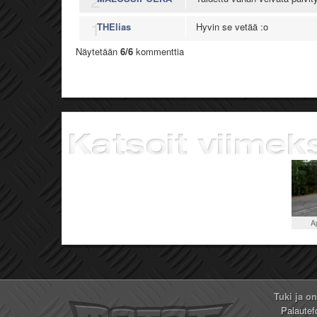
2
1
THElias
Hyvin se vetää :o
Näytetään
6/6
kommenttia
A
Tuki ja o
Palautef