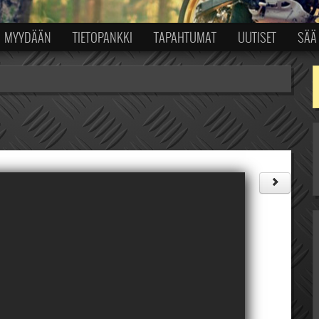
MYYDÄÄN
TIETOPANKKI
TAPAHTUMAT
UUTISET
SÄÄ