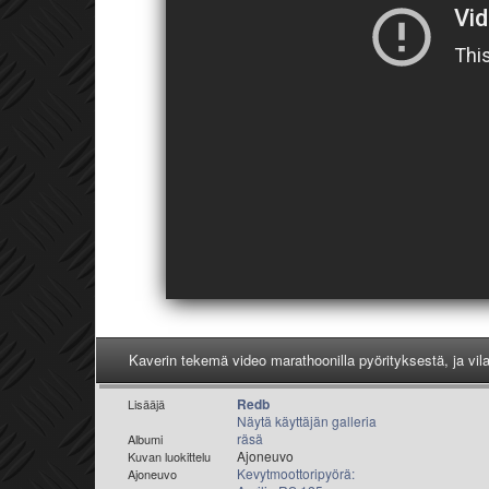
Kaverin tekemä video marathoonilla pyörityksestä, ja vi
Redb
Lisääjä
Näytä käyttäjän galleria
räsä
Albumi
Ajoneuvo
Kuvan luokittelu
Kevytmoottoripyörä:
Ajoneuvo