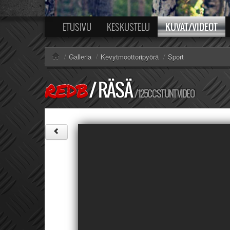
KUVAT/VIDEOT
ETUSIVU
KESKUSTELU
/
Galleria
/
Kevytmoottoripyörä
/
Sport
/
RÄSÄ
REDB
/ 125CC STUNT VIDEO