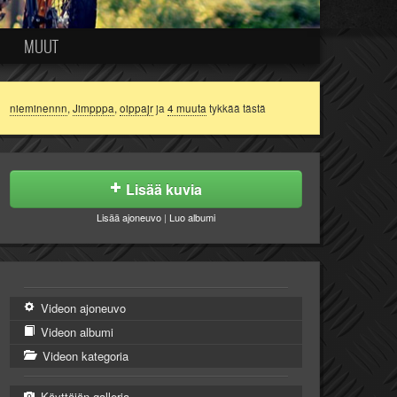
MUUT
nieminennn
,
Jimpppa
,
oippajr
ja
4 muuta
tykkää tästä
Lisää kuvia
Lisää ajoneuvo
|
Luo albumi
Videon ajoneuvo
Videon albumi
Videon kategoria
Käyttäjän galleria