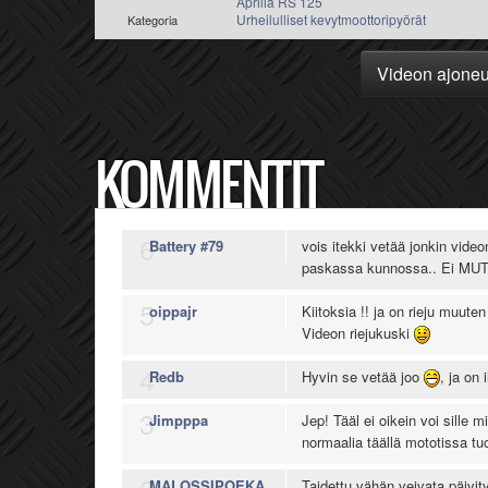
Aprilia RS 125
Urheilulliset kevytmoottoripyörät
Kategoria
Videon ajone
KOMMENTIT
6
Battery #79
vois itekki vetää jonkin video
paskassa kunnossa.. Ei M
5
oippajr
Kiitoksia !! ja on rieju muuten
Videon riejukuski
4
Redb
Hyvin se vetää joo
, ja on 
3
Jimpppa
Jep! Tääl ei oikein voi sille 
normaalia täällä mototissa tuo
MALOSSIPOEKA
Taidettu vähän veivata päivit