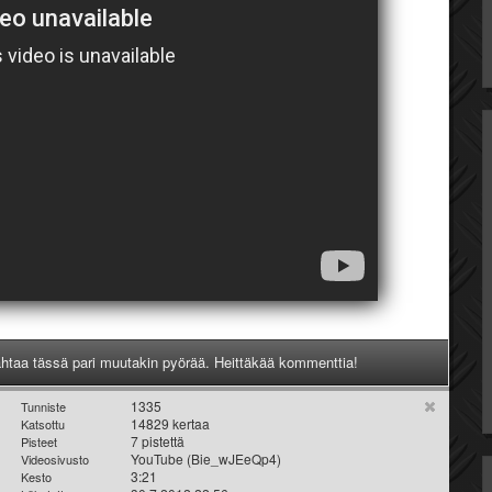
lahtaa tässä pari muutakin pyörää. Heittäkää kommenttia!
1335
Tunniste
14829 kertaa
Katsottu
7 pistettä
Pisteet
YouTube (Bie_wJEeQp4)
Videosivusto
3:21
Kesto