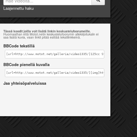
Laajennettu haku
Tässä koodit joilla voit lisätä linkin keskustelufoorumeille.
Huomaathan että Motot.netin keskustelufoorumin allekirjoituksiin ei
saa lisätä kuvia, vaan linkit pitää esittää tekstilinkkeinä.
BBCode tekstillä
[url=http://www.motot.net/galleria/video1335/]125cc Stunt video[/url]
BBCode pienellä kuvalla
[url=http://www.motot.net/galleria/video1335/][img]http://www.motot.net
Jaa yhteisöpalveluissa