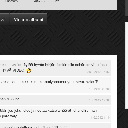
30.7.2012 22:56
Lähetetty
uvo
Videon albumi
n mut kun jos löytää hyvän tyhjän tienkin niin sehän on vittu ihan
UT HYVÄ VIDEO!
28.9.2012 13:53
 vakio paitti kaikki kurit ja katalysaattorit yms otettu veks T:
1.8.2012 23:00
ihan piikkine
1.8.2012 22:38
mitään jos joku tulee ja nostaa katsojamäärät tuhansiin. Ihan
 päivittely.
1.8.2012 1:10
ys nappia mototissa, noh aika säälittävää.