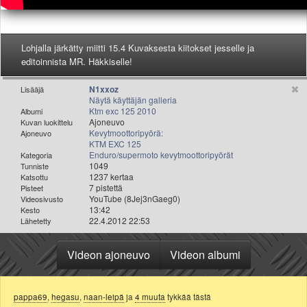
Valitse paikkakunta
Helsingin sää
Tampereen sää
Lohjalla järkätty miitti 15.4 Kuvaksesta kiitokset jesselle ja
Turun sää
editoinnista MR. Häkkiselle!
Oulun sää
Kuopion sää
N1xxoz
Lisääjä
Näytä käyttäjän galleria
Rovaniemen sää
Ktm exc 125 2010
Albumi
MUUT
Ajoneuvo
Kuvan luokittelu
Kevytmoottoripyörä:
Ajoneuvo
VIP-jäsenyys
KTM EXC 125
Paidat ja vaatteet
Enduro/supermoto kevytmoottoripyörät
Kategoria
1049
Tunniste
Suunnittele oma paita
1237 kertaa
Katsottu
Mainostus
7 pistettä
Pisteet
YouTube (8Jej3nGaeg0)
Videosivusto
Palaute
13:42
Kesto
Kevytversio
22.4.2012 22:53
Lähetetty
Videon ajoneuvo
Videon albumi
pappa69
,
hegasu
,
naan-leipä
ja
4 muuta
tykkää tästä