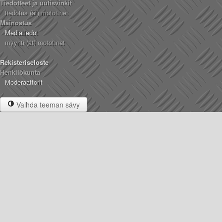
Tiedotteet ja uutisvinkit
tiedotus (ät) motot.net
Mainostus
Mediatiedot
myynti (ät) motot.net
Rekisteriseloste
Henkilökunta
Moderaattorit
Vaihda teeman sävy