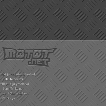
Tuki ja ongelmatilanteet
Palautefoorumi
Ylläpito ja yhteistyö
Sami Tiilikainen
sami (ät) motot.net
STi Design