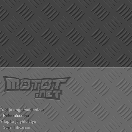
Tuki ja ongelmatilanteet
Palautefoorumi
Ylläpito ja yhteistyö
Sami Tiilikainen