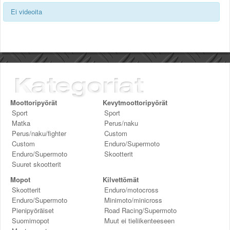
Valitse paikkakunta
Ei videoita
Helsingin sää
Tampereen sää
Turun sää
Oulun sää
Kuopion sää
Rovaniemen sää
MUUT
Moottoripyörät
VIP-jäsenyys
Kevytmoottoripyörät
Sport
Sport
Paidat ja vaatteet
Matka
Perus/naku
Suunnittele oma paita
Perus/naku/fighter
Custom
Mainostus
Custom
Enduro/Supermoto
Palaute
Enduro/Supermoto
Skootterit
Kevytversio
Suuret skootterit
Mopot
Kilvettömät
Skootterit
Enduro/motocross
Enduro/Supermoto
Minimoto/minicross
Pienipyöräiset
Road Racing/Supermoto
Suomimopot
Muut ei tieliikenteeseen