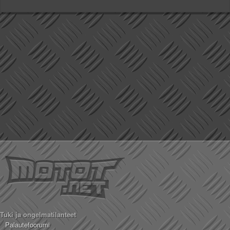
Tuki ja ongelmatilanteet
Palautefoorumi