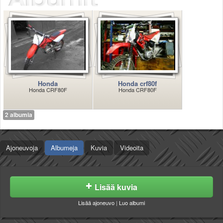
Säännöt ja ohjeet
Uudet ajoneuvot
Uudet kuvat
Uudet videot
Uudet kommentit
MYYDÄÄN
Haku
Honda
Honda crf80f
Ohjeet
Honda CRF80F
Honda CRF80F
Ajoneuvot
Osat
2 albumia
TIETOPANKKI
TAPAHTUMAT
Ajoneuvoja
Albumeja
Kuvia
Videoita
MP15 kuvia
MP14 kuvia
MP13 kuvia
ACS 2015 kuvia
Lisää kuvia
Lisää uusi tapahtuma
Lisää ajoneuvo
|
Luo albumi
UUTISET
SÄÄ