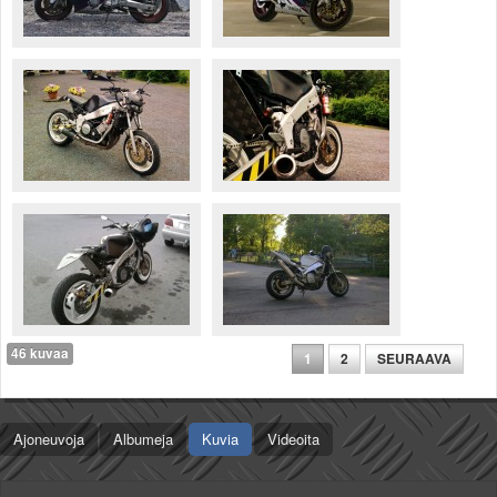
46 kuvaa
1
2
SEURAAVA
Ajoneuvoja
Albumeja
Kuvia
Videoita