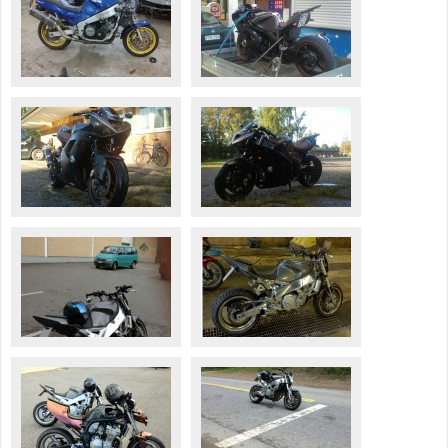
Valitse paikkakunta
Helsingin sää
Tampereen sää
Turun sää
Oulun sää
Kuopion sää
Rovaniemen sää
MUUT
VIP-jäsenyys
Paidat ja vaatteet
Suunnittele oma paita
Mainostus
Palaute
Kevytversio