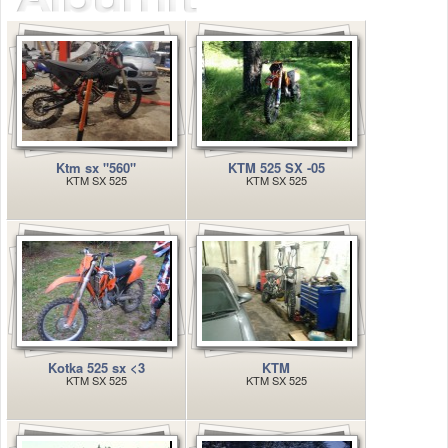
Säännöt ja ohjeet
Uudet ajoneuvot
Uudet kuvat
Uudet videot
Uudet kommentit
MYYDÄÄN
Haku
Ktm sx "560"
KTM 525 SX -05
Ohjeet
KTM SX 525
KTM SX 525
Ajoneuvot
Osat
TIETOPANKKI
TAPAHTUMAT
MP15 kuvia
MP14 kuvia
MP13 kuvia
ACS 2015 kuvia
Kotka 525 sx <3
KTM
KTM SX 525
KTM SX 525
Lisää uusi tapahtuma
UUTISET
SÄÄ