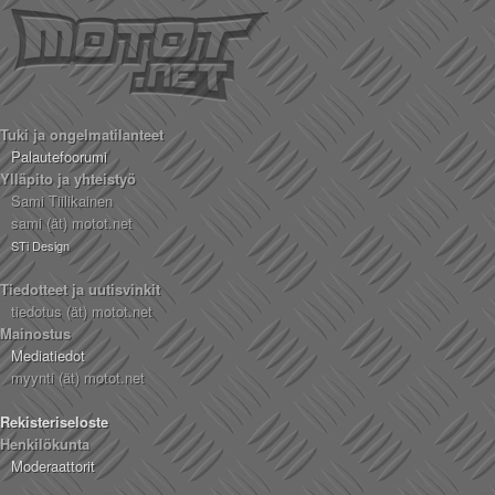
Tuki ja ongelmatilanteet
Palautefoorumi
Ylläpito ja yhteistyö
Sami Tiilikainen
sami (ät) motot.net
STi Design
Tiedotteet ja uutisvinkit
tiedotus (ät) motot.net
Mainostus
Mediatiedot
myynti (ät) motot.net
Rekisteriseloste
Henkilökunta
Moderaattorit