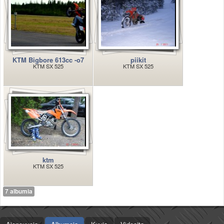
Valitse paikkakunta
Helsingin sää
Tampereen sää
Turun sää
Oulun sää
KTM Bigbore 613cc -o7
piikit
Kuopion sää
KTM SX 525
KTM SX 525
Rovaniemen sää
MUUT
VIP-jäsenyys
Paidat ja vaatteet
Suunnittele oma paita
Mainostus
Palaute
Kevytversio
ktm
KTM SX 525
7 albumia