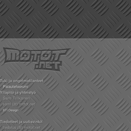
Tuki ja ongelmatilanteet
Palautefoorumi
Ylläpito ja yhteistyö
Sami Tiilikainen
sami (ät) motot.net
STi Design
Tiedotteet ja uutisvinkit
tiedotus (ät) motot.net