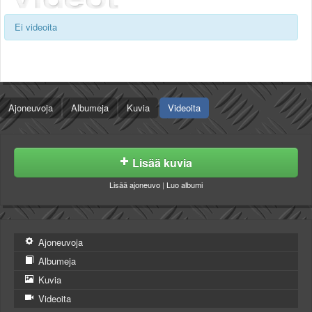
Säännöt ja ohjeet
Ei videoita
Uudet ajoneuvot
Uudet kuvat
Uudet videot
Uudet kommentit
MYYDÄÄN
Ajoneuvoja
Albumeja
Kuvia
Videoita
Haku
Ohjeet
Ajoneuvot
Osat
Lisää kuvia
TIETOPANKKI
Lisää ajoneuvo
|
Luo albumi
TAPAHTUMAT
MP15 kuvia
MP14 kuvia
MP13 kuvia
Ajoneuvoja
ACS 2015 kuvia
Albumeja
Lisää uusi tapahtuma
Kuvia
UUTISET
Videoita
SÄÄ