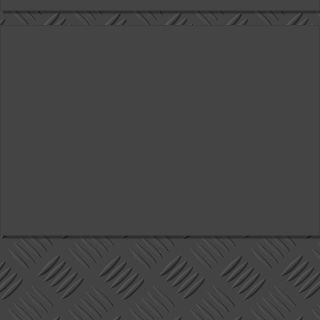
Valitse paikkakunta
Helsingin sää
Tampereen sää
Turun sää
Oulun sää
Kuopion sää
Rovaniemen sää
MUUT
VIP-jäsenyys
Paidat ja vaatteet
Suunnittele oma paita
Mainostus
Palaute
Kevytversio