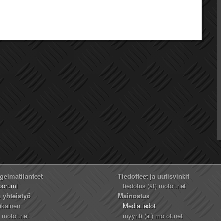
ngelmatilanteet
Tiedotteet ja uutisvinkit
oorumi
tiedotus (ät) motot.net
a yhteistyö
Mainostus
likainen
Mediatiedot
) motot.net
myynti (ät) motot.net