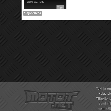
Jawa CZ 1959
Tuge
1 ajoneuvoa
Tuki ja o
Palautef
Ylläpito j
Sami Tii
sami (ät