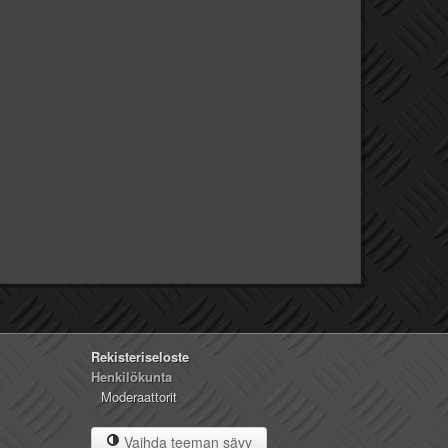
Rekisteriseloste
Henkilökunta
Moderaattorit
Vaihda teeman sävy