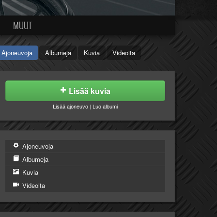
MUUT
Ajoneuvoja
Albumeja
Kuvia
Videoita
Lisää kuvia
Lisää ajoneuvo
|
Luo albumi
Ajoneuvoja
Albumeja
Kuvia
Videoita