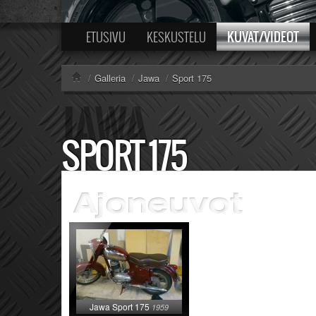
KUVAT/VIDEOT
ETUSIVU
KESKUSTELU
/
Galleria
/
Jawa
/
Sport 175
SPORT 175
Jawa Sport 175
1959