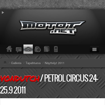
ETUSIVU
Moottoripyörät
/
Galleria
/
Tapahtuma
/
Näyttelyt 2011
Kevytmoottoripyörät
Mopot
/
PETROL CIRCUS 24-
VONDUTCH
Enduro/MX
KESKUSTELU
25.9 2011
Haku
Säännöt ja ohjeet
KUVAT/VIDEOT
Haku