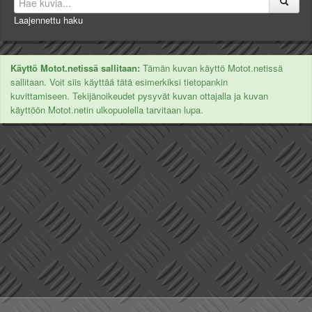
Laajennettu haku
Käyttö Motot.netissä sallitaan:
Tämän kuvan käyttö Motot.netissä
sallitaan. Voit siis käyttää tätä esimerkiksi tietopankin
kuvittamiseen. Tekijänoikeudet pysyvät kuvan ottajalla ja kuvan
käyttöön Motot.netin ulkopuolella tarvitaan lupa.