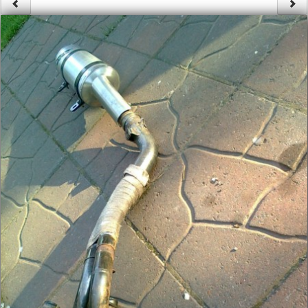
Säännöt ja ohjeet
Uudet ajoneuvot
Uudet kuvat
Uudet videot
Uudet kommentit
MYYDÄÄN
Haku
Ohjeet
Ajoneuvot
Osat
TIETOPANKKI
TAPAHTUMAT
MP15 kuvia
MP14 kuvia
MP13 kuvia
ACS 2015 kuvia
Lisää uusi tapahtuma
UUTISET
SÄÄ