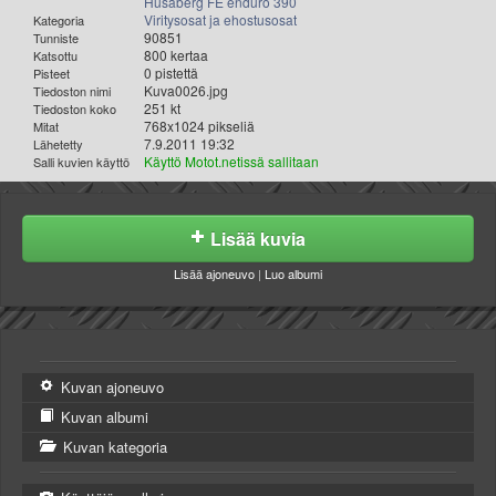
Husaberg FE enduro 390
Viritysosat ja ehostusosat
Kategoria
90851
Tunniste
800 kertaa
Katsottu
0 pistettä
Pisteet
Kuva0026.jpg
Tiedoston nimi
251 kt
Tiedoston koko
768x1024 pikseliä
Mitat
7.9.2011 19:32
Lähetetty
Käyttö Motot.netissä sallitaan
Salli kuvien käyttö
Lisää kuvia
Lisää ajoneuvo
|
Luo albumi
Kuvan ajoneuvo
Kuvan albumi
Kuvan kategoria