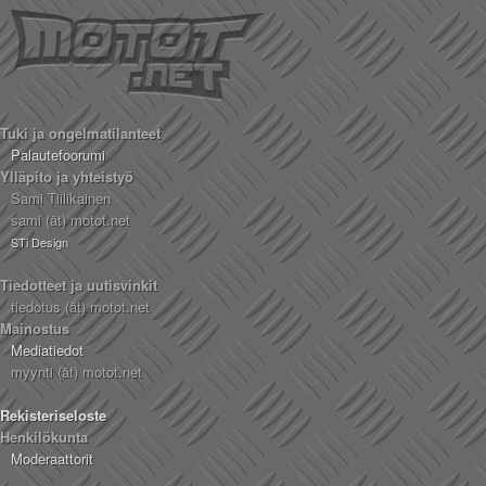
Tuki ja ongelmatilanteet
Palautefoorumi
Ylläpito ja yhteistyö
Sami Tiilikainen
sami (ät) motot.net
STi Design
Tiedotteet ja uutisvinkit
tiedotus (ät) motot.net
Mainostus
Mediatiedot
myynti (ät) motot.net
Rekisteriseloste
Henkilökunta
Moderaattorit