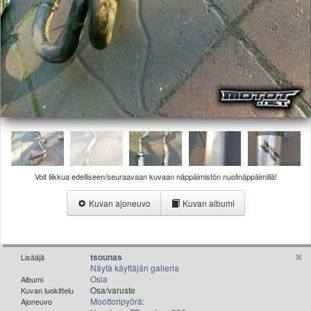
Valitse paikkakunta
Helsingin sää
Tampereen sää
Turun sää
Oulun sää
Kuopion sää
Rovaniemen sää
MUUT
VIP-jäsenyys
Paidat ja vaatteet
Suunnittele oma paita
Voit liikkua edelliseen/seuraavaan kuvaan näppäimistön nuolinäppäimillä!
Mainostus
Kuvan ajoneuvo
Kuvan albumi
Palaute
Kevytversio
tsounas
Lisääjä
Näytä käyttäjän galleria
Osia
Albumi
Osa/varuste
Kuvan luokittelu
Moottoripyörä:
Ajoneuvo