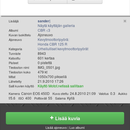
Valitse paikkakunta
Helsingin sää
Tampereen sää
sander|
Lisääjä
Turun sää
Näytä käyttäjän galleria
CBR <3
Albumi
Oulun sää
Ajoneuvo
Kuvan luokittelu
Kuopion sää
Kevytmoottoripyörä:
Ajoneuvo
Honda CBR 125 R
Rovaniemen sää
Urheilulliset kevytmoottoripyörät
Kategoria
MUUT
8943
Tunniste
VIP-jäsenyys
601 kertaa
Katsottu
0 pistettä
Pisteet
Paidat ja vaatteet
IMG_0501.jpg
Tiedoston nimi
Suunnittele oma paita
479 kt
Tiedoston koko
1050x700 pikseliä
Mitat
Mainostus
21.9.2010 17:26
Lähetetty
Palaute
Käyttö Motot.netissä sallitaan
Salli kuvien käyttö
Kevytversio
Canon EOS 450D
24.8.2010 21:09
0.3
Kamera
Kuva otettu
Valotus
Aukko
f/5.6
400
55
Kyllä
ISO
Polttoväli
Salama
Lisää kuvia
Lisää ajoneuvo
|
Luo albumi