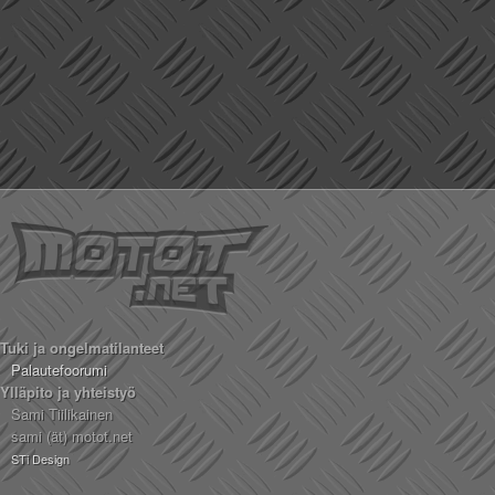
Tuki ja ongelmatilanteet
Palautefoorumi
Ylläpito ja yhteistyö
Sami Tiilikainen
sami (ät) motot.net
STi Design