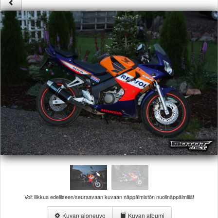
Säännöt ja ohjeet
Uudet ajoneuvot
Uudet kuvat
Uudet videot
Uudet kommentit
MYYDÄÄN
Haku
Ohjeet
Ajoneuvot
Osat
TIETOPANKKI
TAPAHTUMAT
MP15 kuvia
MP14 kuvia
MP13 kuvia
ACS 2015 kuvia
Lisää uusi tapahtuma
Voit liikkua edelliseen/seuraavaan kuvaan näppäimistön nuolinäppäimillä!
UUTISET
SÄÄ
Kuvan ajoneuvo
Kuvan albumi