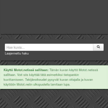
Laajennettu haku
Käyttö Motot.netissä sallitaan:
Tämän kuvan käyttö Motot.netissä
sallitaan. Voit siis käyttää tätä esimerkiksi tietopankin
kuvittamiseen. Tekijänoikeudet pysyvät kuvan ottajalla ja kuvan
käyttöön Motot.netin ulkopuolella tarvitaan lupa.