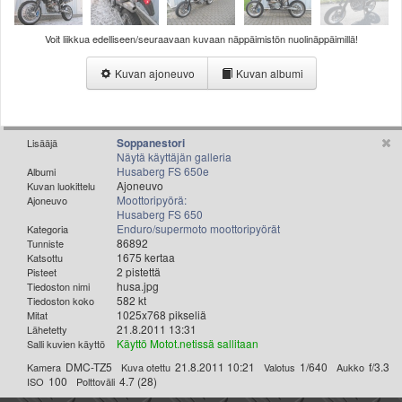
Valitse paikkakunta
Helsingin sää
Voit liikkua edelliseen/seuraavaan kuvaan näppäimistön nuolinäppäimillä!
Tampereen sää
Kuvan ajoneuvo
Kuvan albumi
Turun sää
Oulun sää
Kuopion sää
Rovaniemen sää
Soppanestori
Lisääjä
Näytä käyttäjän galleria
MUUT
Husaberg FS 650e
Albumi
VIP-jäsenyys
Ajoneuvo
Kuvan luokittelu
Paidat ja vaatteet
Moottoripyörä:
Ajoneuvo
Husaberg FS 650
Suunnittele oma paita
Enduro/supermoto moottoripyörät
Kategoria
Mainostus
86892
Tunniste
1675 kertaa
Katsottu
Palaute
2 pistettä
Pisteet
Kevytversio
husa.jpg
Tiedoston nimi
582 kt
Tiedoston koko
1025x768 pikseliä
Mitat
21.8.2011 13:31
Lähetetty
Käyttö Motot.netissä sallitaan
Salli kuvien käyttö
DMC-TZ5
21.8.2011 10:21
1/640
f/3.3
Kamera
Kuva otettu
Valotus
Aukko
100
4.7 (28)
ISO
Polttoväli