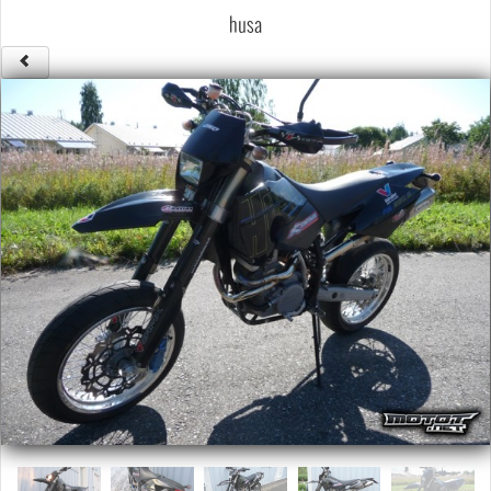
Säännöt ja ohjeet
husa
Uudet ajoneuvot
Uudet kuvat
Uudet videot
Uudet kommentit
MYYDÄÄN
Haku
Ohjeet
Ajoneuvot
Osat
TIETOPANKKI
TAPAHTUMAT
MP15 kuvia
MP14 kuvia
MP13 kuvia
ACS 2015 kuvia
Lisää uusi tapahtuma
UUTISET
SÄÄ