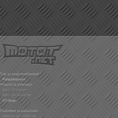
Tuki ja ongelmatilanteet
Palautefoorumi
Ylläpito ja yhteistyö
Sami Tiilikainen
sami (ät) motot.net
STi Design
Tiedotteet ja uutisvinkit
tiedotus (ät) motot.net