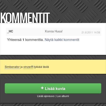
KOMMENTIT
_HC
Komia Husa!
21.8.2011 14:58
Yhteensä
1
kommenttia.
Näytä kaikki kommentit
Simbenator
ja
vinzerR
tykkää tästä
Lisää kuvia
Lisää ajoneuvo
|
Luo albumi