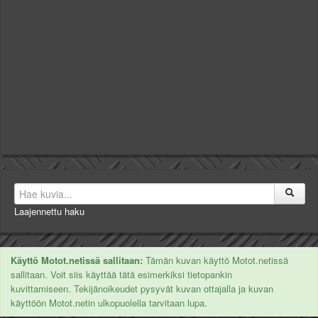
Laajennettu haku
Käyttö Motot.netissä sallitaan:
Tämän kuvan käyttö Motot.netissä
sallitaan. Voit siis käyttää tätä esimerkiksi tietopankin
kuvittamiseen. Tekijänoikeudet pysyvät kuvan ottajalla ja kuvan
käyttöön Motot.netin ulkopuolella tarvitaan lupa.