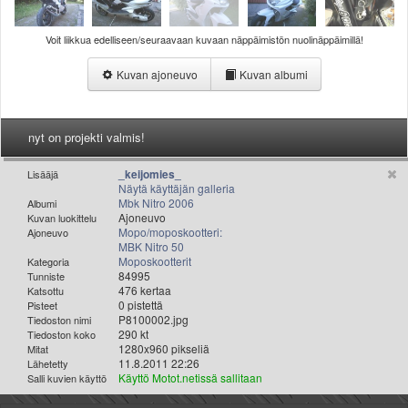
Valitse paikkakunta
Helsingin sää
Voit liikkua edelliseen/seuraavaan kuvaan näppäimistön nuolinäppäimillä!
Tampereen sää
Turun sää
Kuvan ajoneuvo
Kuvan albumi
Oulun sää
Kuopion sää
nyt on projekti valmis!
Rovaniemen sää
MUUT
_keijomies_
Lisääjä
VIP-jäsenyys
Näytä käyttäjän galleria
Paidat ja vaatteet
Mbk Nitro 2006
Albumi
Ajoneuvo
Kuvan luokittelu
Suunnittele oma paita
Mopo/moposkootteri:
Ajoneuvo
Mainostus
MBK Nitro 50
Moposkootterit
Kategoria
Palaute
84995
Tunniste
Kevytversio
476 kertaa
Katsottu
0 pistettä
Pisteet
P8100002.jpg
Tiedoston nimi
290 kt
Tiedoston koko
1280x960 pikseliä
Mitat
11.8.2011 22:26
Lähetetty
Käyttö Motot.netissä sallitaan
Salli kuvien käyttö