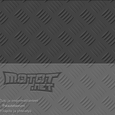
Tuki ja ongelmatilanteet
Palautefoorumi
Ylläpito ja yhteistyö