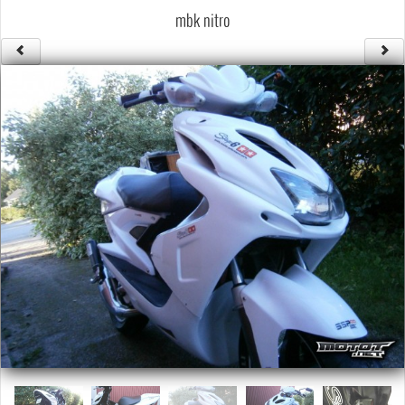
Säännöt ja ohjeet
mbk nitro
Uudet ajoneuvot
Uudet kuvat
Uudet videot
Uudet kommentit
MYYDÄÄN
Haku
Ohjeet
Ajoneuvot
Osat
TIETOPANKKI
TAPAHTUMAT
MP15 kuvia
MP14 kuvia
MP13 kuvia
ACS 2015 kuvia
Lisää uusi tapahtuma
UUTISET
SÄÄ