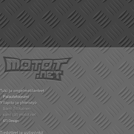
Tuki ja ongelmatilanteet
Palautefoorumi
Ylläpito ja yhteistyö
Sami Tiilikainen
sami (ät) motot.net
STi Design
Tiedotteet ja uutisvinkit