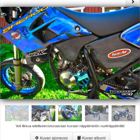
Säännöt ja ohjeet
Uudet ajoneuvot
Uudet kuvat
Uudet videot
Uudet kommentit
MYYDÄÄN
Haku
Ohjeet
Ajoneuvot
Osat
TIETOPANKKI
TAPAHTUMAT
MP15 kuvia
MP14 kuvia
MP13 kuvia
ACS 2015 kuvia
Lisää uusi tapahtuma
Voit liikkua edelliseen/seuraavaan kuvaan näppäimistön nuolinäppäimillä!
UUTISET
SÄÄ
Kuvan ajoneuvo
Kuvan albumi