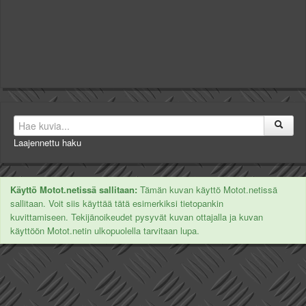
Laajennettu haku
Käyttö Motot.netissä sallitaan:
Tämän kuvan käyttö Motot.netissä
sallitaan. Voit siis käyttää tätä esimerkiksi tietopankin
kuvittamiseen. Tekijänoikeudet pysyvät kuvan ottajalla ja kuvan
käyttöön Motot.netin ulkopuolella tarvitaan lupa.