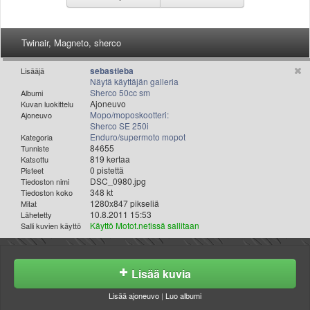
Valitse paikkakunta
Helsingin sää
Tampereen sää
Twinair, Magneto, sherco
Turun sää
sebastieba
Lisääjä
Oulun sää
Näytä käyttäjän galleria
Kuopion sää
Sherco 50cc sm
Albumi
Ajoneuvo
Kuvan luokittelu
Rovaniemen sää
Mopo/moposkootteri:
Ajoneuvo
MUUT
Sherco SE 250i
Enduro/supermoto mopot
VIP-jäsenyys
Kategoria
84655
Tunniste
Paidat ja vaatteet
819 kertaa
Katsottu
Suunnittele oma paita
0 pistettä
Pisteet
DSC_0980.jpg
Tiedoston nimi
Mainostus
348 kt
Tiedoston koko
Palaute
1280x847 pikseliä
Mitat
10.8.2011 15:53
Lähetetty
Kevytversio
Käyttö Motot.netissä sallitaan
Salli kuvien käyttö
Lisää kuvia
Lisää ajoneuvo
|
Luo albumi