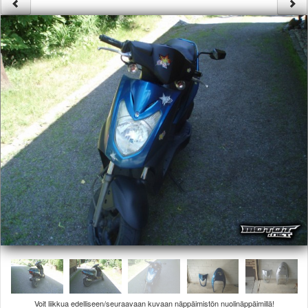
Säännöt ja ohjeet
Uudet ajoneuvot
Uudet kuvat
Uudet videot
Uudet kommentit
MYYDÄÄN
Haku
Ohjeet
Ajoneuvot
Osat
TIETOPANKKI
TAPAHTUMAT
MP15 kuvia
MP14 kuvia
MP13 kuvia
ACS 2015 kuvia
Lisää uusi tapahtuma
UUTISET
SÄÄ
Voit liikkua edelliseen/seuraavaan kuvaan näppäimistön nuolinäppäimillä!