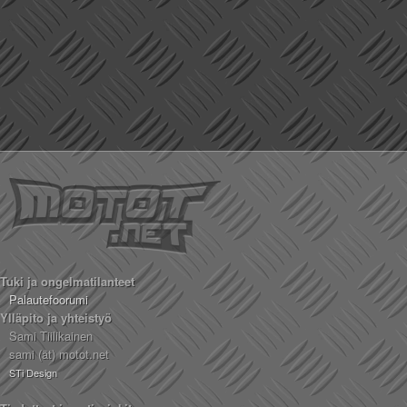
Tuki ja ongelmatilanteet
Palautefoorumi
Ylläpito ja yhteistyö
Sami Tiilikainen
sami (ät) motot.net
STi Design