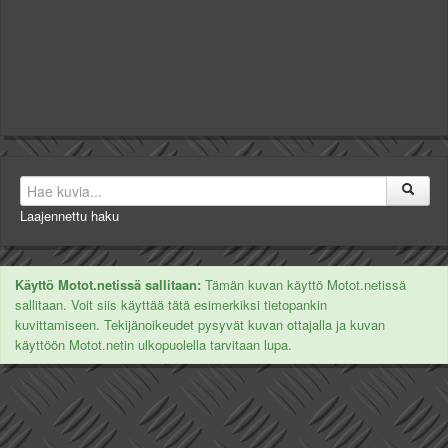
Laajennettu haku
Käyttö Motot.netissä sallitaan:
Tämän kuvan käyttö Motot.netissä
sallitaan. Voit siis käyttää tätä esimerkiksi tietopankin
kuvittamiseen. Tekijänoikeudet pysyvät kuvan ottajalla ja kuvan
käyttöön Motot.netin ulkopuolella tarvitaan lupa.