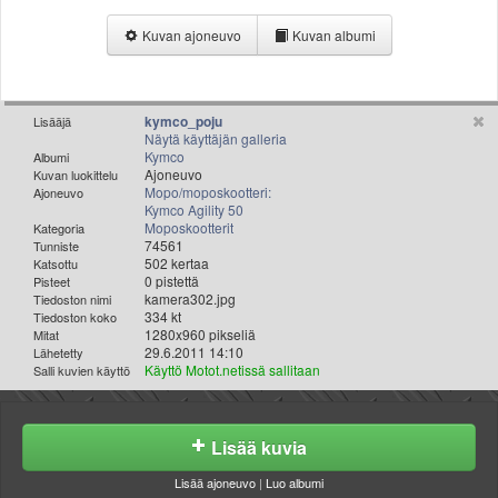
Valitse paikkakunta
Kuvan ajoneuvo
Kuvan albumi
Helsingin sää
Tampereen sää
Turun sää
Oulun sää
kymco_poju
Lisääjä
Näytä käyttäjän galleria
Kuopion sää
Kymco
Albumi
Rovaniemen sää
Ajoneuvo
Kuvan luokittelu
Mopo/moposkootteri:
Ajoneuvo
MUUT
Kymco Agility 50
VIP-jäsenyys
Moposkootterit
Kategoria
Paidat ja vaatteet
74561
Tunniste
502 kertaa
Katsottu
Suunnittele oma paita
0 pistettä
Pisteet
Mainostus
kamera302.jpg
Tiedoston nimi
334 kt
Tiedoston koko
Palaute
1280x960 pikseliä
Mitat
Kevytversio
29.6.2011 14:10
Lähetetty
Käyttö Motot.netissä sallitaan
Salli kuvien käyttö
Lisää kuvia
Lisää ajoneuvo
|
Luo albumi