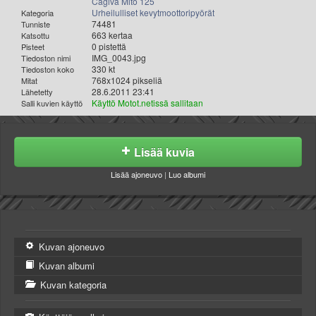
Cagiva Mito 125
Urheilulliset kevytmoottoripyörät
Kategoria
74481
Tunniste
663 kertaa
Katsottu
0 pistettä
Pisteet
IMG_0043.jpg
Tiedoston nimi
330 kt
Tiedoston koko
768x1024 pikseliä
Mitat
28.6.2011 23:41
Lähetetty
Käyttö Motot.netissä sallitaan
Salli kuvien käyttö
Lisää kuvia
Lisää ajoneuvo
|
Luo albumi
Kuvan ajoneuvo
Kuvan albumi
Kuvan kategoria