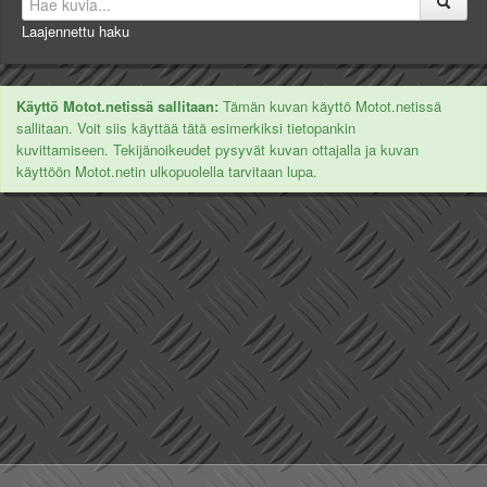
Laajennettu haku
Käyttö Motot.netissä sallitaan:
Tämän kuvan käyttö Motot.netissä
sallitaan. Voit siis käyttää tätä esimerkiksi tietopankin
kuvittamiseen. Tekijänoikeudet pysyvät kuvan ottajalla ja kuvan
käyttöön Motot.netin ulkopuolella tarvitaan lupa.