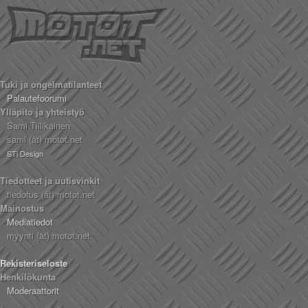
Tuki ja ongelmatilanteet
Palautefoorumi
Ylläpito ja yhteistyö
Sami Tiilikainen
sami (ät) motot.net
STi Design
Tiedotteet ja uutisvinkit
tiedotus (ät) motot.net
Mainostus
Mediatiedot
myynti (ät) motot.net
Rekisteriseloste
Henkilökunta
Moderaattorit