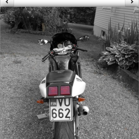
Säännöt ja ohjeet
Uudet ajoneuvot
Uudet kuvat
Uudet videot
Uudet kommentit
MYYDÄÄN
Haku
Ohjeet
Ajoneuvot
Osat
TIETOPANKKI
TAPAHTUMAT
MP15 kuvia
MP14 kuvia
MP13 kuvia
ACS 2015 kuvia
Lisää uusi tapahtuma
UUTISET
SÄÄ