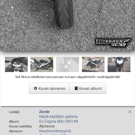
Valitse paikkakunta
Helsingin sää
Tampereen sää
Turun sää
Oulun sää
Kuopion sää
Rovaniemen sää
MUUT
VIP-jäsenyys
Paidat ja vaatteet
Suunnittele oma paita
Voit liikkua edelliseen/seuraavaan kuvaan näppäimistön nuolinäppäimillä!
Mainostus
Kuvan ajoneuvo
Kuvan albumi
Palaute
Kevytversio
Zande
Lisääjä
Näytä käyttäjän galleria
Ex Cagiva Mito ORO #6
Albumi
Ajoneuvo
Kuvan luokittelu
Kevytmoottoripyörä:
Ajoneuvo