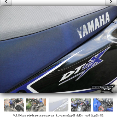
Säännöt ja ohjeet
Uudet ajoneuvot
Uudet kuvat
Uudet videot
Uudet kommentit
MYYDÄÄN
Haku
Ohjeet
Ajoneuvot
Osat
TIETOPANKKI
TAPAHTUMAT
MP15 kuvia
MP14 kuvia
MP13 kuvia
ACS 2015 kuvia
Lisää uusi tapahtuma
UUTISET
SÄÄ
Voit liikkua edelliseen/seuraavaan kuvaan näppäimistön nuolinäppäimillä!