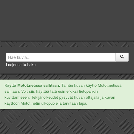
Laajennettu haku
Käyttö Motot.netissä sallitaan:
Tämän kuvan käyttö Motot.netissä
sallitaan. Voit siis käyttää tätä esimerkiksi tietopankin
kuvittamiseen. Tekijänoikeudet pysyvät kuvan ottajalla ja kuvan
käyttöön Motot.netin ulkopuolella tarvitaan lupa.