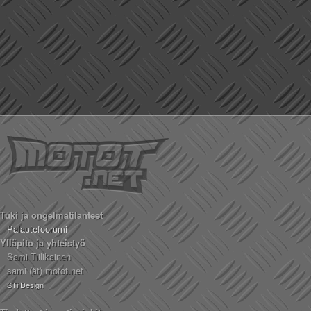
Tuki ja ongelmatilanteet
Palautefoorumi
Ylläpito ja yhteistyö
Sami Tiilikainen
sami (ät) motot.net
STi Design