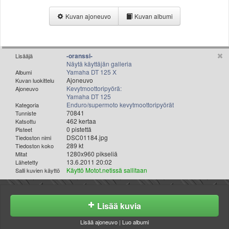
Valitse paikkakunta
Kuvan ajoneuvo
Kuvan albumi
Helsingin sää
Tampereen sää
Turun sää
Oulun sää
-oranssi-
Lisääjä
Näytä käyttäjän galleria
Kuopion sää
Yamaha DT 125 X
Albumi
Rovaniemen sää
Ajoneuvo
Kuvan luokittelu
Kevytmoottoripyörä:
Ajoneuvo
MUUT
Yamaha DT 125
VIP-jäsenyys
Enduro/supermoto kevytmoottoripyörät
Kategoria
Paidat ja vaatteet
70841
Tunniste
462 kertaa
Katsottu
Suunnittele oma paita
0 pistettä
Pisteet
Mainostus
DSC01184.jpg
Tiedoston nimi
289 kt
Tiedoston koko
Palaute
1280x960 pikseliä
Mitat
Kevytversio
13.6.2011 20:02
Lähetetty
Käyttö Motot.netissä sallitaan
Salli kuvien käyttö
Lisää kuvia
Lisää ajoneuvo
|
Luo albumi