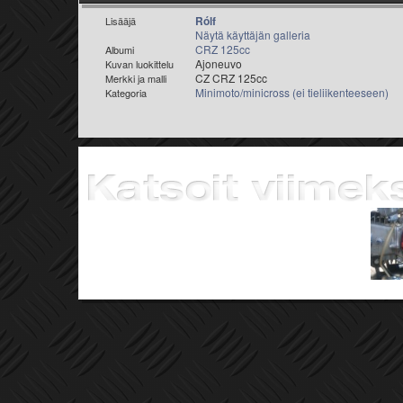
Rólf
Lisääjä
Näytä käyttäjän galleria
CRZ 125cc
Albumi
Ajoneuvo
Kuvan luokittelu
CZ CRZ 125cc
Merkki ja malli
Minimoto/minicross (ei tieliikenteeseen)
Kategoria