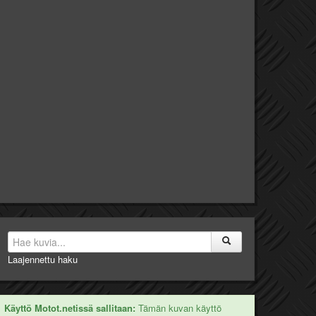
Laajennettu haku
Käyttö Motot.netissä sallitaan:
Tämän kuvan käyttö