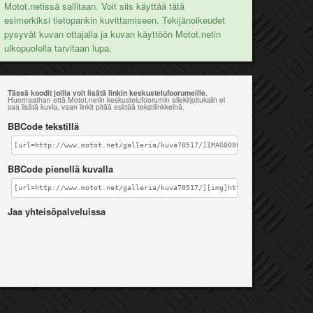
Motot.netissä sallitaan. Voit siis käyttää tätä
esimerkiksi tietopankin kuvittamiseen. Tekijänoikeudet
pysyvät kuvan ottajalla ja kuvan käyttöön Motot.netin
ulkopuolella tarvitaan lupa.
Tässä koodit joilla voit lisätä linkin keskustelufoorumeille.
Huomaathan että Motot.netin keskustelufoorumin allekirjoituksiin ei
saa lisätä kuvia, vaan linkit pitää esittää tekstilinkkeinä.
BBCode tekstillä
[url=http://www.motot.net/galleria/kuva70517/]IMAG0086[/url]
BBCode pienellä kuvalla
[url=http://www.motot.net/galleria/kuva70517/][img]http://www.motot.net
Jaa yhteisöpalveluissa