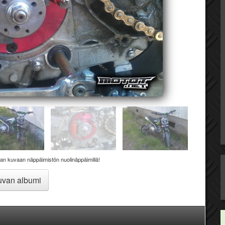
aan kuvaan näppäimistön nuolinäppäimillä!
van albumi