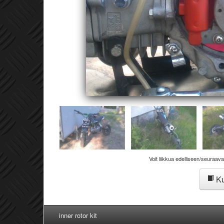
Voit liikkua edelliseen/seuraav
Ku
inner rotor kit