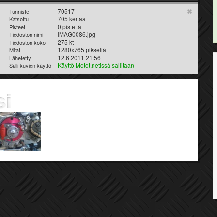
70517
Tunniste
705 kertaa
Katsottu
0 pistettä
Pisteet
IMAG0086.jpg
Tiedoston nimi
275 kt
Tiedoston koko
1280x765 pikseliä
Mitat
12.6.2011 21:56
Lähetetty
Käyttö Motot.netissä sallitaan
Salli kuvien käyttö