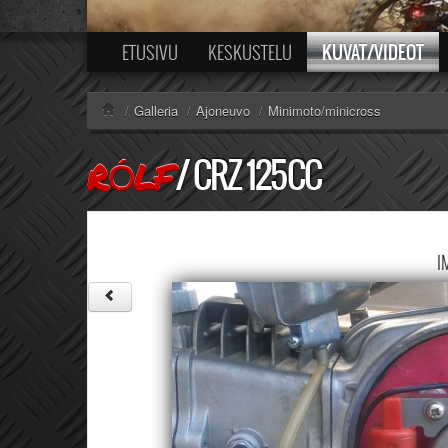
KUVAT/VIDEOT
ETUSIVU
KESKUSTELU
/
Galleria
/
Ajoneuvo
/
Minimoto/minicross
/
CRZ 125CC
RÓLF
I