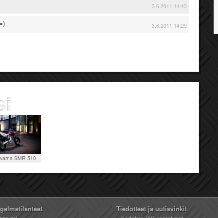
3.6.2011 14:43
=)
3.6.2011 14:29
varna SMR 510
ngelmatilanteet
Tiedotteet ja uutisvinkit