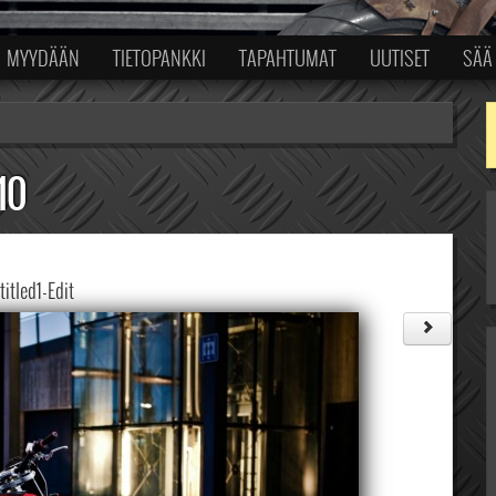
MYYDÄÄN
TIETOPANKKI
TAPAHTUMAT
UUTISET
SÄÄ
10
itled1-Edit