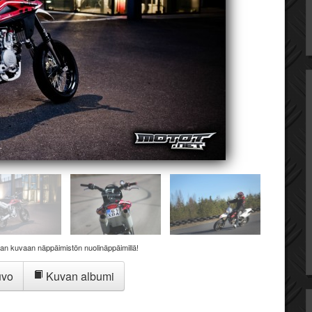
aan kuvaan näppäimistön nuolinäppäimillä!
uvo
Kuvan albumi