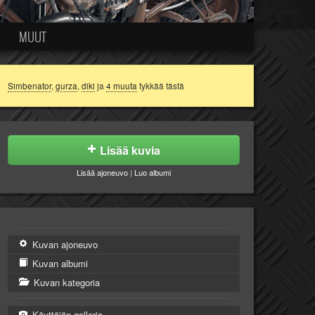
MUUT
Simbenator
,
gurza
,
diki
ja
4 muuta
tykkää tästä
Lisää kuvia
Lisää ajoneuvo
|
Luo albumi
Kuvan ajoneuvo
Kuvan albumi
Kuvan kategoria
Käyttäjän galleria