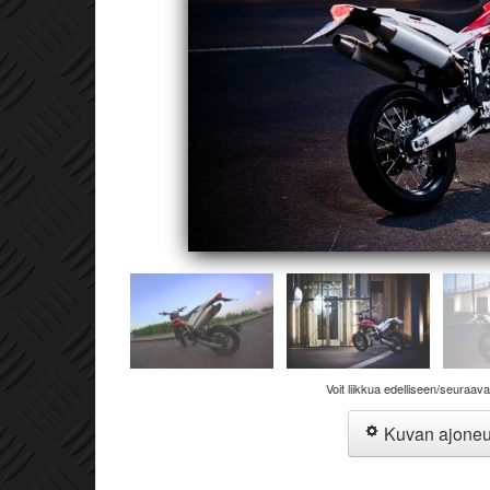
Voit liikkua edelliseen/seuraav
Kuvan ajone