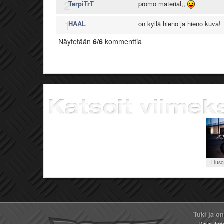
2
TerpiTrT
promo material,,
1
HAAL
on kyllä hieno ja hieno kuva! 
Näytetään
6/6
kommenttia
Husq
Tuki ja o