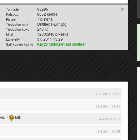
68295
Tunniste
8652 kertaa
Katsottu
7 pistettä
Pisteet
Untitled1-Edit.jpg
Tiedoston nimi
243 kt
Tiedoston koko
1280x846 pikseliä
Mitat
3.6.2011 13:29
Lähetetty
Käyttö Motot.netissä sallitaan
Salli kuvien käyttö
13.6.2011 21:21
13.6.2011 13:54
via !
kiitti
4.6.2011 1:17
3.6.2011 15:05