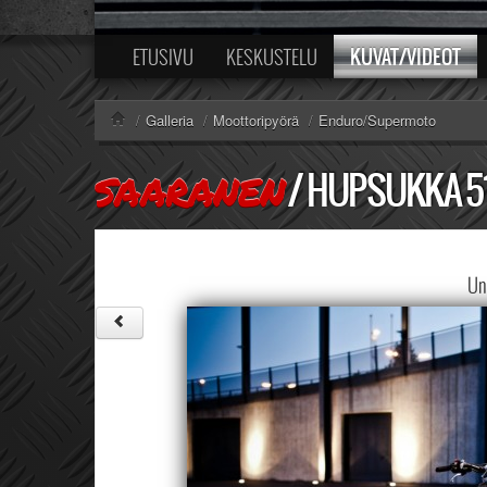
KUVAT/VIDEOT
ETUSIVU
KESKUSTELU
/
Galleria
/
Moottoripyörä
/
Enduro/Supermoto
/
HUPSUKKA 5
SAARANEN
Unt