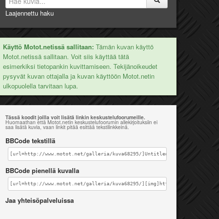
Laajennettu haku
Käyttö Motot.netissä sallitaan:
Tämän kuvan käyttö
Motot.netissä sallitaan. Voit siis käyttää tätä
esimerkiksi tietopankin kuvittamiseen. Tekijänoikeudet
pysyvät kuvan ottajalla ja kuvan käyttöön Motot.netin
ulkopuolella tarvitaan lupa.
Tässä koodit joilla voit lisätä linkin keskustelufoorumeille.
Huomaathan että Motot.netin keskustelufoorumin allekirjoituksiin ei
saa lisätä kuvia, vaan linkit pitää esittää tekstilinkkeinä.
BBCode tekstillä
[url=http://www.motot.net/galleria/kuva68295/]Untitled1-Edit[/url]
BBCode pienellä kuvalla
[url=http://www.motot.net/galleria/kuva68295/][img]http://www.motot.net
Jaa yhteisöpalveluissa