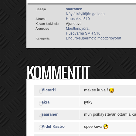
saaranen
Lisääjä
Näytä käyttäjän galleria
Hupsukka 510
Albumi
Ajoneuvo
Kuvan luokittelu
Moottoripyörä:
Ajoneuvo
Husqvarna SMR 510
Enduro/supermoto moottoripyörät
Kategoria
KOMMENTIT
6
VictorH
makee kuva !
5
akra
jytky
4
saaranen
mun poikaystävän ottamia ku
3
Videl Kastro
upee kuva