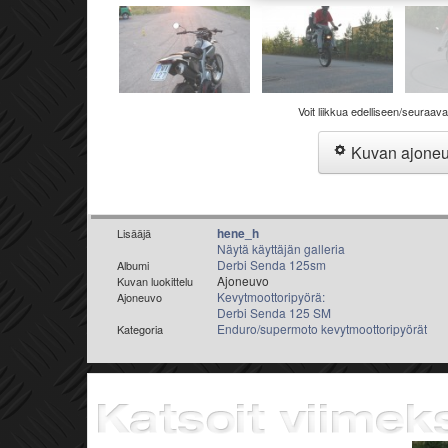
Voit liikkua edelliseen/seuraav
Kuvan ajone
hene_h
Lisääjä
Näytä käyttäjän galleria
Derbi Senda 125sm
Albumi
Ajoneuvo
Kuvan luokittelu
Kevytmoottoripyörä:
Ajoneuvo
Derbi Senda 125 SM
Enduro/supermoto kevytmoottoripyörät
Kategoria