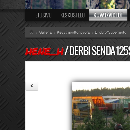
KUVAT/VIDEOT
ETUSIVU
KESKUSTELU
/
Galleria
/
Kevytmoottoripyörä
/
Enduro/Supermoto
/
DERBI SENDA 12
HENE_H