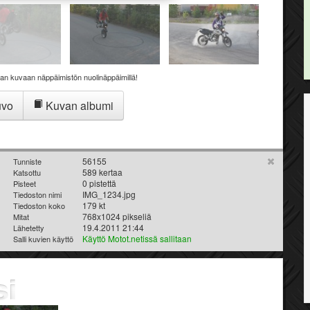
aan kuvaan näppäimistön nuolinäppäimillä!
uvo
Kuvan albumi
56155
Tunniste
589 kertaa
Katsottu
0 pistettä
Pisteet
IMG_1234.jpg
Tiedoston nimi
179 kt
Tiedoston koko
768x1024 pikseliä
Mitat
19.4.2011 21:44
Lähetetty
Käyttö Motot.netissä sallitaan
Salli kuvien käyttö