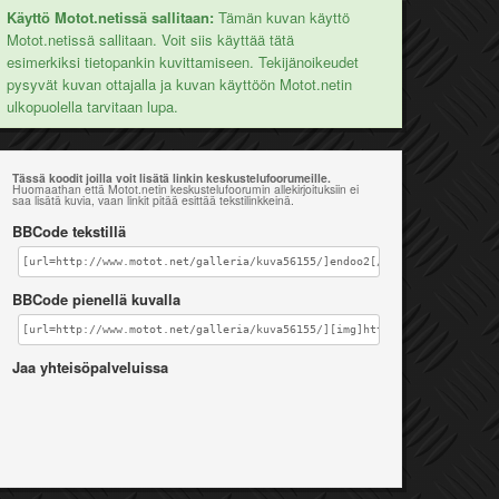
Käyttö Motot.netissä sallitaan:
Tämän kuvan käyttö
Motot.netissä sallitaan. Voit siis käyttää tätä
esimerkiksi tietopankin kuvittamiseen. Tekijänoikeudet
pysyvät kuvan ottajalla ja kuvan käyttöön Motot.netin
ulkopuolella tarvitaan lupa.
Tässä koodit joilla voit lisätä linkin keskustelufoorumeille.
Huomaathan että Motot.netin keskustelufoorumin allekirjoituksiin ei
saa lisätä kuvia, vaan linkit pitää esittää tekstilinkkeinä.
BBCode tekstillä
[url=http://www.motot.net/galleria/kuva56155/]endoo2[/url]
BBCode pienellä kuvalla
[url=http://www.motot.net/galleria/kuva56155/][img]http://www.motot.net
Jaa yhteisöpalveluissa