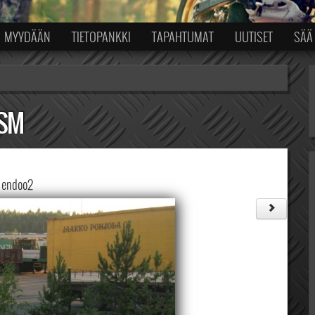
MYYDÄÄN
TIETOPANKKI
TAPAHTUMAT
UUTISET
SÄÄ
5SM
endoo2