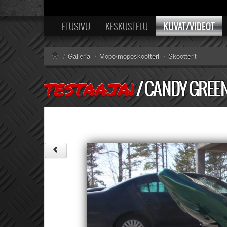
KUVAT/VIDEOT
ETUSIVU
KESKUSTELU
/
Galleria
/
Mopo/moposkootteri
/
Skootterit
/
CANDY GREEN
TESTAAJA1