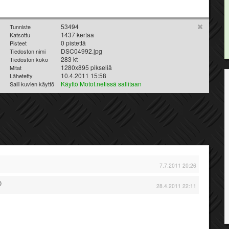
53494
Tunniste
1437 kertaa
Katsottu
0 pistettä
Pisteet
DSC04992.jpg
Tiedoston nimi
283 kt
Tiedoston koko
1280x895 pikseliä
Mitat
10.4.2011 15:58
Lähetetty
Käyttö Motot.netissä sallitaan
Salli kuvien käyttö
7.7.2011 20:26
O
28.4.2011 22:11