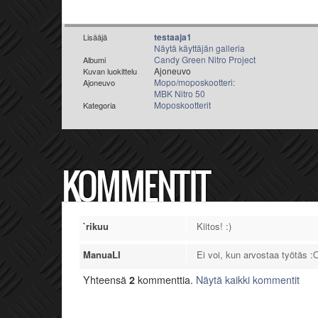
testaaja1
Lisääjä
Näytä käyttäjän galleria
Candy Green Nitro Project
Albumi
Ajoneuvo
Kuvan luokittelu
Mopo/moposkootteri:
Ajoneuvo
MBK Nitro 50
Moposkootterit
Kategoria
KOMMENTIT
`rikuu
Kiitos! :)
ManuaLI
Ei voi, kun arvostaa työtäs :
Yhteensä
2
kommenttia.
Näytä kaikki kommentit