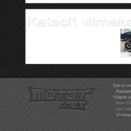
M
Tuki ja o
Palautef
Ylläpito j
Sami Tii
sami (ät
STi Desig