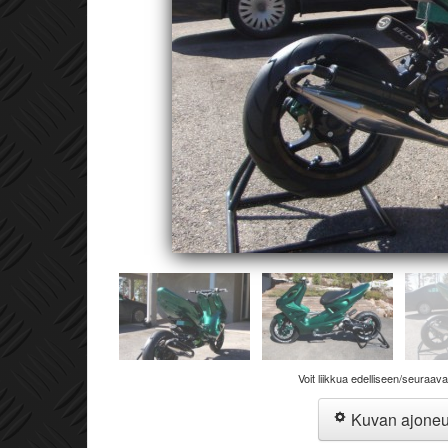
Voit liikkua edelliseen/seuraav
Kuvan ajone