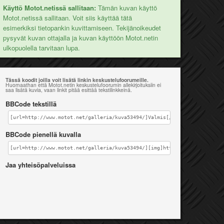
Käyttö Motot.netissä sallitaan:
Tämän kuvan käyttö
Motot.netissä sallitaan. Voit siis käyttää tätä
esimerkiksi tietopankin kuvittamiseen. Tekijänoikeudet
pysyvät kuvan ottajalla ja kuvan käyttöön Motot.netin
ulkopuolella tarvitaan lupa.
Tässä koodit joilla voit lisätä linkin keskustelufoorumeille.
Huomaathan että Motot.netin keskustelufoorumin allekirjoituksiin ei
saa lisätä kuvia, vaan linkit pitää esittää tekstilinkkeinä.
BBCode tekstillä
[url=http://www.motot.net/galleria/kuva53494/]Valmis[/url]
BBCode pienellä kuvalla
[url=http://www.motot.net/galleria/kuva53494/][img]http://www.motot.net
Jaa yhteisöpalveluissa