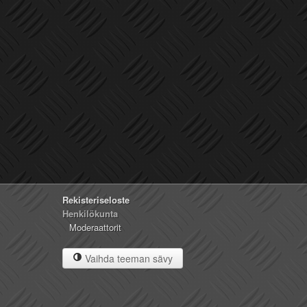
Rekisteriseloste
Henkilökunta
Moderaattorit
Vaihda teeman sävy