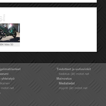
BK Nitro 50
ngelmatilanteet
Tiedotteet ja uutisvinkit
oorumi
tiedotus (ät) motot.net
a yhteistyö
Mainostus
likainen
Mediatiedot
) motot.net
myynti (ät) motot.net
n