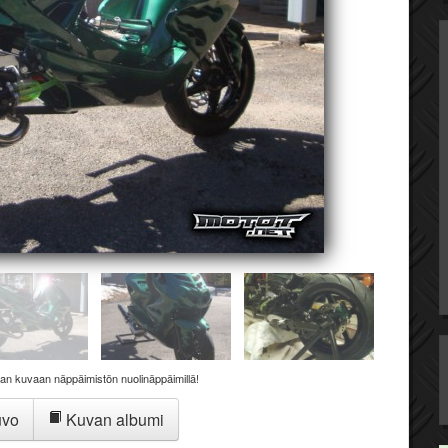
aan kuvaan näppäimistön nuolinäppäimillä!
uvo
Kuvan albumi