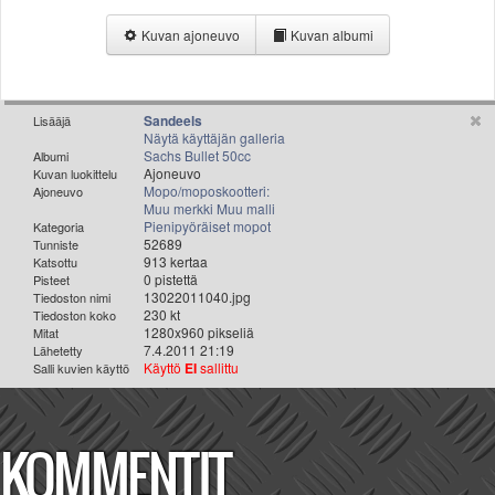
Valitse paikkakunta
Kuvan ajoneuvo
Kuvan albumi
Helsingin sää
Tampereen sää
Turun sää
Oulun sää
Sandeels
Lisääjä
Näytä käyttäjän galleria
Kuopion sää
Sachs Bullet 50cc
Albumi
Rovaniemen sää
Ajoneuvo
Kuvan luokittelu
Mopo/moposkootteri:
Ajoneuvo
MUUT
Muu merkki Muu malli
VIP-jäsenyys
Pienipyöräiset mopot
Kategoria
Paidat ja vaatteet
52689
Tunniste
913 kertaa
Katsottu
Suunnittele oma paita
0 pistettä
Pisteet
Mainostus
13022011040.jpg
Tiedoston nimi
230 kt
Tiedoston koko
Palaute
1280x960 pikseliä
Mitat
Kevytversio
7.4.2011 21:19
Lähetetty
Käyttö
EI
sallittu
Salli kuvien käyttö
KOMMENTIT