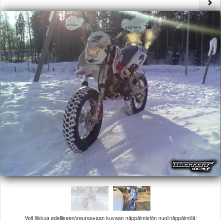
Säännöt ja ohjeet
Uudet ajoneuvot
Uudet kuvat
Uudet videot
Uudet kommentit
MYYDÄÄN
Haku
Ohjeet
Ajoneuvot
Osat
TIETOPANKKI
TAPAHTUMAT
MP15 kuvia
MP14 kuvia
MP13 kuvia
ACS 2015 kuvia
Lisää uusi tapahtuma
UUTISET
SÄÄ
Voit liikkua edelliseen/seuraavaan kuvaan näppäimistön nuolinäppäimillä!