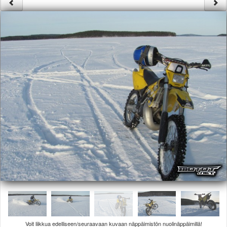
Säännöt ja ohjeet
Uudet ajoneuvot
Uudet kuvat
Uudet videot
Uudet kommentit
MYYDÄÄN
Haku
Ohjeet
Ajoneuvot
Osat
TIETOPANKKI
TAPAHTUMAT
MP15 kuvia
MP14 kuvia
MP13 kuvia
ACS 2015 kuvia
Lisää uusi tapahtuma
UUTISET
SÄÄ
Voit liikkua edelliseen/seuraavaan kuvaan näppäimistön nuolinäppäimillä!