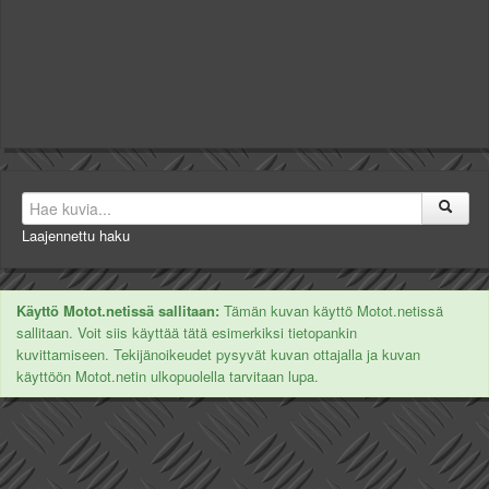
Laajennettu haku
Käyttö Motot.netissä sallitaan:
Tämän kuvan käyttö Motot.netissä
sallitaan. Voit siis käyttää tätä esimerkiksi tietopankin
kuvittamiseen. Tekijänoikeudet pysyvät kuvan ottajalla ja kuvan
käyttöön Motot.netin ulkopuolella tarvitaan lupa.