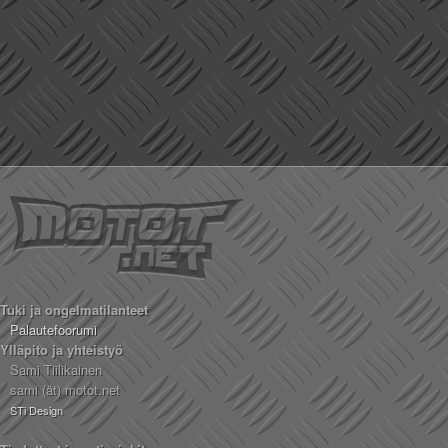
Tuki ja ongelmatilanteet
Palautefoorumi
Ylläpito ja yhteistyö
Sami Tiilikainen
sami (ät) motot.net
STi Design