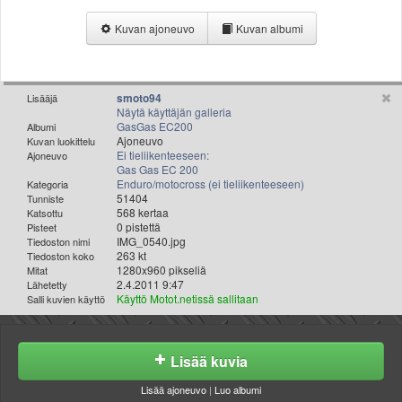
Valitse paikkakunta
Kuvan ajoneuvo
Kuvan albumi
Helsingin sää
Tampereen sää
Turun sää
Oulun sää
smoto94
Lisääjä
Näytä käyttäjän galleria
Kuopion sää
GasGas EC200
Albumi
Rovaniemen sää
Ajoneuvo
Kuvan luokittelu
Ei tieliikenteeseen:
Ajoneuvo
MUUT
Gas Gas EC 200
VIP-jäsenyys
Enduro/motocross (ei tieliikenteeseen)
Kategoria
Paidat ja vaatteet
51404
Tunniste
568 kertaa
Katsottu
Suunnittele oma paita
0 pistettä
Pisteet
Mainostus
IMG_0540.jpg
Tiedoston nimi
263 kt
Tiedoston koko
Palaute
1280x960 pikseliä
Mitat
Kevytversio
2.4.2011 9:47
Lähetetty
Käyttö Motot.netissä sallitaan
Salli kuvien käyttö
Lisää kuvia
Lisää ajoneuvo
|
Luo albumi