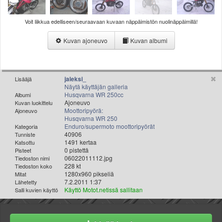
Valitse paikkakunta
Helsingin sää
Voit liikkua edelliseen/seuraavaan kuvaan näppäimistön nuolinäppäimillä!
Tampereen sää
Turun sää
Kuvan ajoneuvo
Kuvan albumi
Oulun sää
Kuopion sää
Rovaniemen sää
jaleksi_
Lisääjä
Näytä käyttäjän galleria
MUUT
Husqvarna WR 250cc
Albumi
VIP-jäsenyys
Ajoneuvo
Kuvan luokittelu
Paidat ja vaatteet
Moottoripyörä:
Ajoneuvo
Husqvarna WR 250
Suunnittele oma paita
Enduro/supermoto moottoripyörät
Kategoria
Mainostus
40906
Tunniste
1491 kertaa
Katsottu
Palaute
0 pistettä
Pisteet
Kevytversio
06022011112.jpg
Tiedoston nimi
228 kt
Tiedoston koko
1280x960 pikseliä
Mitat
7.2.2011 1:37
Lähetetty
Käyttö Motot.netissä sallitaan
Salli kuvien käyttö