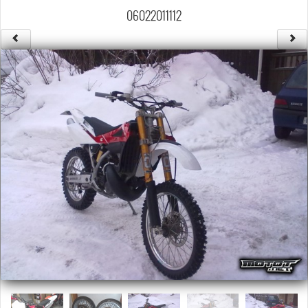
Säännöt ja ohjeet
06022011112
Uudet ajoneuvot
Uudet kuvat
Uudet videot
Uudet kommentit
MYYDÄÄN
Haku
Ohjeet
Ajoneuvot
Osat
TIETOPANKKI
TAPAHTUMAT
MP15 kuvia
MP14 kuvia
MP13 kuvia
ACS 2015 kuvia
Lisää uusi tapahtuma
UUTISET
SÄÄ