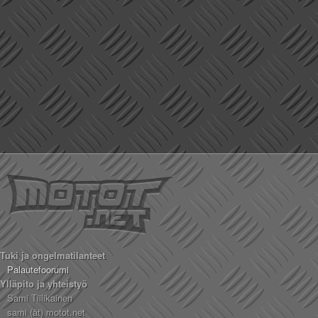
Tuki ja ongelmatilanteet
Palautefoorumi
Ylläpito ja yhteistyö
Sami Tiilikainen
sami (ät) motot.net