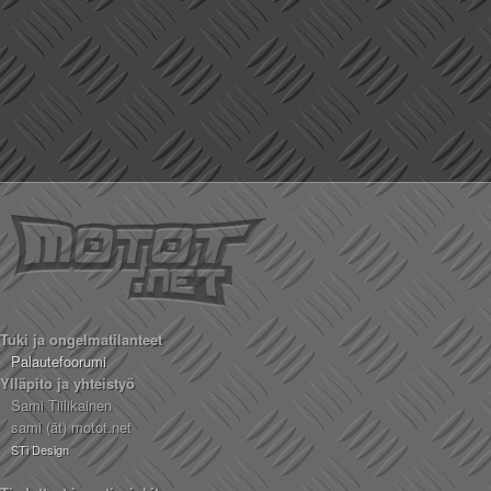
Tuki ja ongelmatilanteet
Palautefoorumi
Ylläpito ja yhteistyö
Sami Tiilikainen
sami (ät) motot.net
STi Design