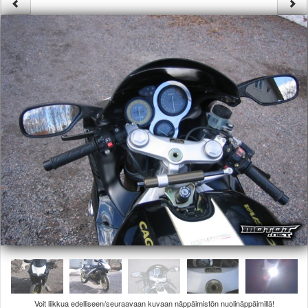
Säännöt ja ohjeet
Uudet ajoneuvot
Uudet kuvat
Uudet videot
Uudet kommentit
MYYDÄÄN
Haku
Ohjeet
Ajoneuvot
Osat
TIETOPANKKI
TAPAHTUMAT
MP15 kuvia
MP14 kuvia
MP13 kuvia
ACS 2015 kuvia
Lisää uusi tapahtuma
UUTISET
SÄÄ
Voit liikkua edelliseen/seuraavaan kuvaan näppäimistön nuolinäppäimillä!