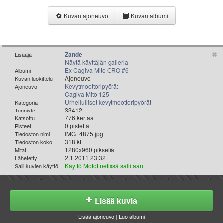
Valitse paikkakunta
Kuvan ajoneuvo
Kuvan albumi
Helsingin sää
Tampereen sää
Turun sää
Oulun sää
Zande
Lisääjä
Näytä käyttäjän galleria
Kuopion sää
Ex Cagiva Mito ORO #6
Albumi
Rovaniemen sää
Ajoneuvo
Kuvan luokittelu
Kevytmoottoripyörä:
Ajoneuvo
MUUT
Cagiva Mito 125
VIP-jäsenyys
Urheilulliset kevytmoottoripyörät
Kategoria
Paidat ja vaatteet
33412
Tunniste
776 kertaa
Katsottu
Suunnittele oma paita
0 pistettä
Pisteet
Mainostus
IMG_4875.jpg
Tiedoston nimi
318 kt
Tiedoston koko
Palaute
1280x960 pikseliä
Mitat
Kevytversio
2.1.2011 23:32
Lähetetty
Käyttö Motot.netissä sallitaan
Salli kuvien käyttö
Lisää kuvia
Lisää ajoneuvo
|
Luo albumi