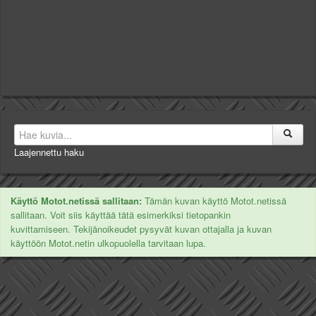
Laajennettu haku
Käyttö Motot.netissä sallitaan:
Tämän kuvan käyttö Motot.netissä
sallitaan. Voit siis käyttää tätä esimerkiksi tietopankin
kuvittamiseen. Tekijänoikeudet pysyvät kuvan ottajalla ja kuvan
käyttöön Motot.netin ulkopuolella tarvitaan lupa.