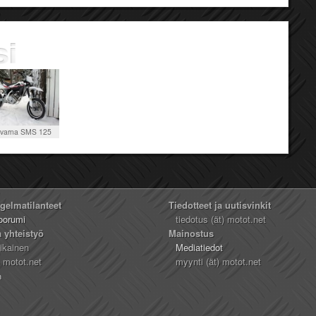
varna SMS 125
ngelmatilanteet
Tiedotteet ja uutisvinkit
oorumi
tiedotus (ät) motot.net
a yhteistyö
Mainostus
likainen
Mediatiedot
) motot.net
myynti (ät) motot.net
n