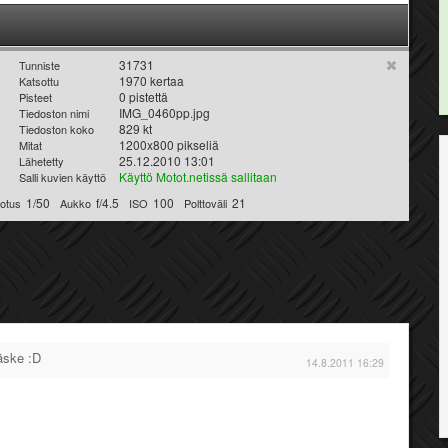
31731
Tunniste
1970 kertaa
Katsottu
0 pistettä
Pisteet
IMG_0460pp.jpg
Tiedoston nimi
829 kt
Tiedoston koko
1200x800 pikseliä
Mitat
25.12.2010 13:01
Lähetetty
Käyttö Motot.netissä sallitaan
Salli kuvien käyttö
1/50
f/4.5
100
21
lotus
Aukko
ISO
Polttoväli
äske :D
14.8.2011 16:29