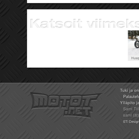
Husq
Tuki ja o
Palautef
Ylläpito j
Sami Tii
sami (ät
STi Desig