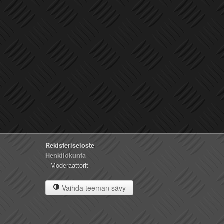
Rekisteriseloste
Henkilökunta
Moderaattorit
Vaihda teeman sävy