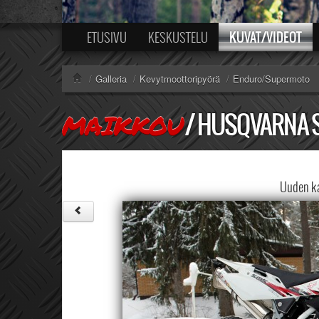
KUVAT/VIDEOT
ETUSIVU
KESKUSTELU
/
Galleria
/
Kevytmoottoripyörä
/
Enduro/Supermoto
/
HUSQVARNA SM
MAIKKOU
Uuden ka