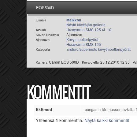
EOS500D
Maikkou
Lisääjä
Näytä käyttäjän galleria
Husqvarna SMS 125 4t -10
Albumi
Ajoneuvo
Kuvan luokittelu
Kevytmoottoripyörä:
Ajoneuvo
Husqvarna SMS 125
Enduro/supermoto kevytmoottoripyörät
Kategoria
Canon EOS 500D
25.12.2010 12:35
Kamera
Kuva otettu
Va
KOMMENTIT
EkEmod
bongasin tän hussen avk:lta 
Yhteensä
1
kommenttia.
Näytä kaikki kommentit