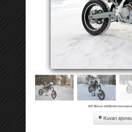
Voit liikkua edelliseen/seuraav
Kuvan ajone