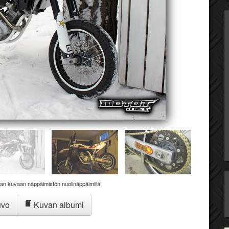
aan kuvaan näppäimistön nuolinäppäimillä!
uvo
Kuvan albumi