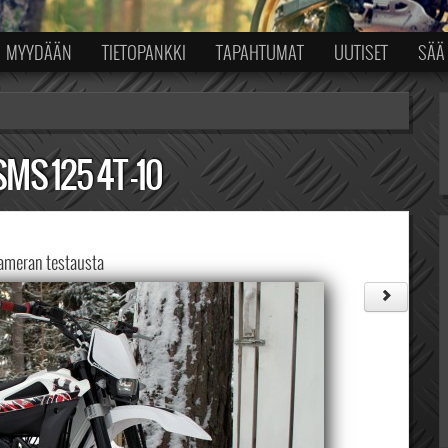
MYYDÄÄN
TIETOPANKKI
TAPAHTUMAT
UUTISET
SÄÄ
S 125 4T -10
meran testausta