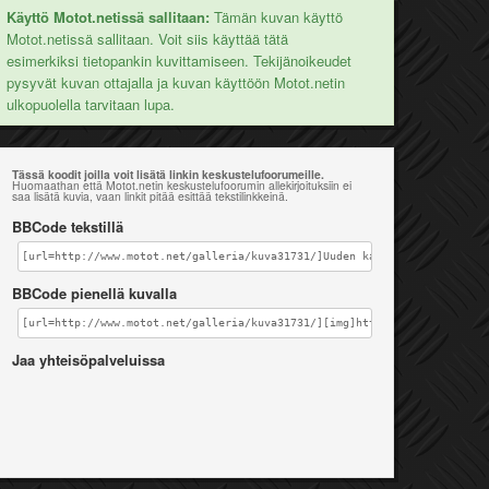
Käyttö Motot.netissä sallitaan:
Tämän kuvan käyttö
Motot.netissä sallitaan. Voit siis käyttää tätä
esimerkiksi tietopankin kuvittamiseen. Tekijänoikeudet
pysyvät kuvan ottajalla ja kuvan käyttöön Motot.netin
ulkopuolella tarvitaan lupa.
Tässä koodit joilla voit lisätä linkin keskustelufoorumeille.
Huomaathan että Motot.netin keskustelufoorumin allekirjoituksiin ei
saa lisätä kuvia, vaan linkit pitää esittää tekstilinkkeinä.
BBCode tekstillä
[url=http://www.motot.net/galleria/kuva31731/]Uuden kameran testausta[/
BBCode pienellä kuvalla
[url=http://www.motot.net/galleria/kuva31731/][img]http://www.motot.net
Jaa yhteisöpalveluissa