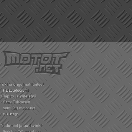
Tuki ja ongelmatilanteet
Palautefoorumi
Ylläpito ja yhteistyö
Sami Tiilikainen
sami (ät) motot.net
STi Design
Tiedotteet ja uutisvinkit
tiedotus (ät) motot.net