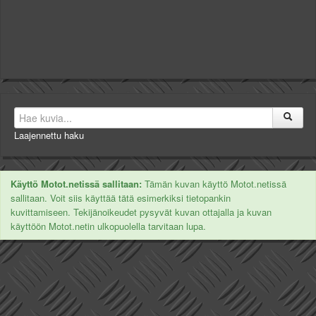
Laajennettu haku
Käyttö Motot.netissä sallitaan:
Tämän kuvan käyttö Motot.netissä
sallitaan. Voit siis käyttää tätä esimerkiksi tietopankin
kuvittamiseen. Tekijänoikeudet pysyvät kuvan ottajalla ja kuvan
käyttöön Motot.netin ulkopuolella tarvitaan lupa.