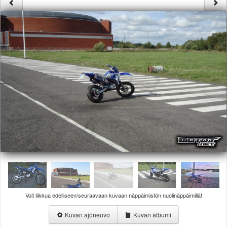
Säännöt ja ohjeet
Uudet ajoneuvot
Uudet kuvat
Uudet videot
Uudet kommentit
MYYDÄÄN
Haku
Ohjeet
Ajoneuvot
Osat
TIETOPANKKI
TAPAHTUMAT
MP15 kuvia
MP14 kuvia
MP13 kuvia
ACS 2015 kuvia
Voit liikkua edelliseen/seuraavaan kuvaan näppäimistön nuolinäppäimillä!
Lisää uusi tapahtuma
UUTISET
Kuvan ajoneuvo
Kuvan albumi
SÄÄ