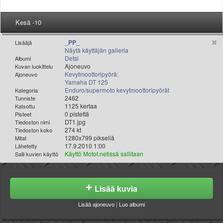
Valitse paikkakunta
Helsingin sää
Kesä -10
Tampereen sää
Turun sää
_PP_
Lisääjä
Näytä käyttäjän galleria
Oulun sää
Detsi
Albumi
Kuopion sää
Ajoneuvo
Kuvan luokittelu
Kevytmoottoripyörä:
Ajoneuvo
Rovaniemen sää
Yamaha DT 125
MUUT
Enduro/supermoto kevytmoottoripyörät
Kategoria
2462
Tunniste
VIP-jäsenyys
1125 kertaa
Katsottu
Paidat ja vaatteet
0 pistettä
Pisteet
DT1.jpg
Suunnittele oma paita
Tiedoston nimi
274 kt
Tiedoston koko
Mainostus
1280x799 pikseliä
Mitat
17.9.2010 1:00
Palaute
Lähetetty
Käyttö Motot.netissä sallitaan
Salli kuvien käyttö
Kevytversio
Lisää kuvia
Lisää ajoneuvo
|
Luo albumi