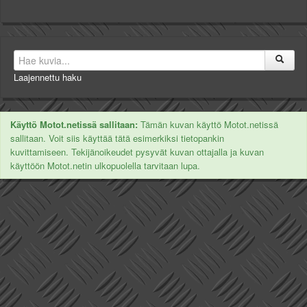
Laajennettu haku
Käyttö Motot.netissä sallitaan:
Tämän kuvan käyttö Motot.netissä
sallitaan. Voit siis käyttää tätä esimerkiksi tietopankin
kuvittamiseen. Tekijänoikeudet pysyvät kuvan ottajalla ja kuvan
käyttöön Motot.netin ulkopuolella tarvitaan lupa.