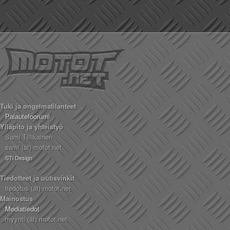
Tuki ja ongelmatilanteet
Palautefoorumi
Ylläpito ja yhteistyö
Sami Tiilikainen
sami (ät) motot.net
STi Design
Tiedotteet ja uutisvinkit
tiedotus (ät) motot.net
Mainostus
Mediatiedot
myynti (ät) motot.net