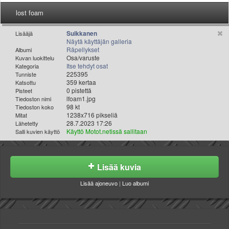
Valitse paikkakunta
lost foam
Helsingin sää
Tampereen sää
Suikkanen
Lisääjä
Näytä käyttäjän galleria
Turun sää
Räpellykset
Albumi
Oulun sää
Osa/varuste
Kuvan luokittelu
Itse tehdyt osat
Kategoria
Kuopion sää
225395
Tunniste
Rovaniemen sää
359 kertaa
Katsottu
MUUT
0 pistettä
Pisteet
lfoam1.jpg
Tiedoston nimi
VIP-jäsenyys
98 kt
Tiedoston koko
Paidat ja vaatteet
1238x716 pikseliä
Mitat
28.7.2023 17:26
Lähetetty
Suunnittele oma paita
Käyttö Motot.netissä sallitaan
Salli kuvien käyttö
Mainostus
Palaute
Kevytversio
Lisää kuvia
Lisää ajoneuvo
|
Luo albumi