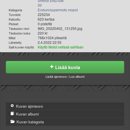
Sherco END/SM
50
Enduro/supermoto mopot
Kategoria
225234
Tunniste
623 kertaa
Katsottu
0 pistettä
Pisteet
IMG_20220402_131255.jpg
Tiedoston nimi
220 kt
Tiedoston koko
768x1024 pikseliä
Mitat
2.4.2022 22:55
Lähetetty
Käyttö Motot.netissä sallitaan
Salli kuvien käyttö
Lisää kuvia
Lisää ajoneuvo
|
Luo albumi
Kuvan ajoneuvo
Kuvan albumi
Kuvan kategoria