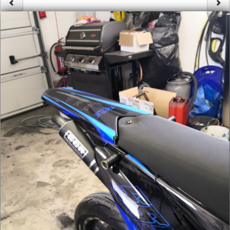
Säännöt ja ohjeet
Uudet ajoneuvot
Uudet kuvat
Uudet videot
Uudet kommentit
MYYDÄÄN
Haku
Ohjeet
Ajoneuvot
Osat
TIETOPANKKI
TAPAHTUMAT
MP15 kuvia
MP14 kuvia
MP13 kuvia
ACS 2015 kuvia
Lisää uusi tapahtuma
UUTISET
SÄÄ