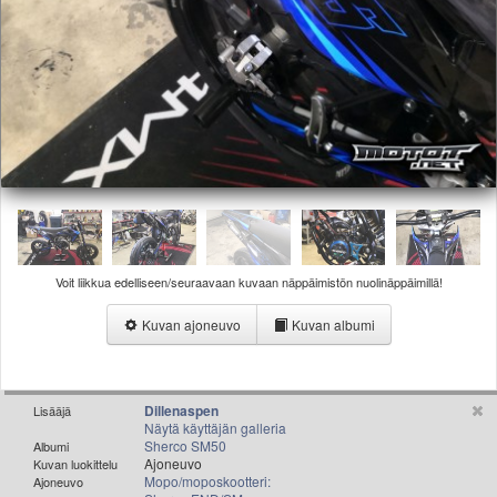
Valitse paikkakunta
Helsingin sää
Tampereen sää
Turun sää
Oulun sää
Kuopion sää
Rovaniemen sää
MUUT
VIP-jäsenyys
Paidat ja vaatteet
Suunnittele oma paita
Voit liikkua edelliseen/seuraavaan kuvaan näppäimistön nuolinäppäimillä!
Mainostus
Kuvan ajoneuvo
Kuvan albumi
Palaute
Kevytversio
Dillenaspen
Lisääjä
Näytä käyttäjän galleria
Sherco SM50
Albumi
Ajoneuvo
Kuvan luokittelu
Mopo/moposkootteri:
Ajoneuvo