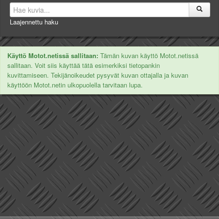
Laajennettu haku
Käyttö Motot.netissä sallitaan:
Tämän kuvan käyttö Motot.netissä
sallitaan. Voit siis käyttää tätä esimerkiksi tietopankin
kuvittamiseen. Tekijänoikeudet pysyvät kuvan ottajalla ja kuvan
käyttöön Motot.netin ulkopuolella tarvitaan lupa.