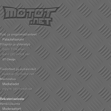
Tuki ja ongelmatilanteet
Palautefoorumi
Ylläpito ja yhteistyö
Sami Tiilikainen
sami (ät) motot.net
STi Design
Tiedotteet ja uutisvinkit
tiedotus (ät) motot.net
Mainostus
Mediatiedot
myynti (ät) motot.net
Rekisteriseloste
Henkilökunta
Moderaattorit