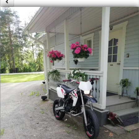
Säännöt ja ohjeet
Uudet ajoneuvot
Uudet kuvat
Uudet videot
Uudet kommentit
MYYDÄÄN
Haku
Ohjeet
Ajoneuvot
Osat
TIETOPANKKI
TAPAHTUMAT
MP15 kuvia
MP14 kuvia
MP13 kuvia
ACS 2015 kuvia
Lisää uusi tapahtuma
UUTISET
SÄÄ