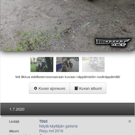
Valitse paikkakunta
Helsingin sää
Tampereen sää
Turun sää
Oulun sää
Kuopion sää
Rovaniemen sää
MUUT
VIP-jäsenyys
Paidat ja vaatteet
Suunnittele oma paita
Voit liikkua edelliseen/seuraavaan kuvaan näppäimistön nuolinäppäimillä!
Mainostus
Kuvan ajoneuvo
Kuvan albumi
Palaute
Kevytversio
1.7.2020
T0b3
Lisääjä
Näytä käyttäjän galleria
Rieju mrt 2016
Albumi