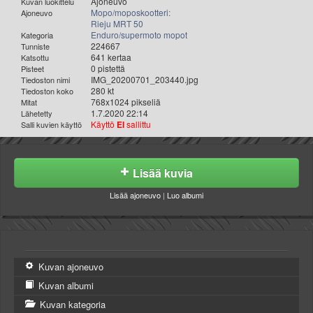
Ajoneuvo
Kuvan luokittelu
Mopo/moposkootteri:
Ajoneuvo
Rieju MRT 50
Enduro/supermoto mopot
Kategoria
224667
Tunniste
641 kertaa
Katsottu
0 pistettä
Pisteet
IMG_20200701_203440.jpg
Tiedoston nimi
280 kt
Tiedoston koko
768x1024 pikseliä
Mitat
1.7.2020 22:14
Lähetetty
Käyttö
EI
sallittu
Salli kuvien käyttö
Lisää kuvia
Lisää ajoneuvo
|
Luo albumi
Kuvan ajoneuvo
Kuvan albumi
Kuvan kategoria