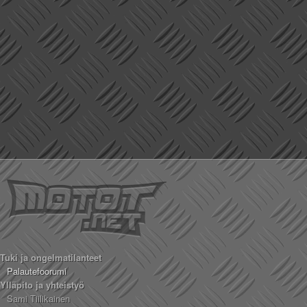
Tuki ja ongelmatilanteet
Palautefoorumi
Ylläpito ja yhteistyö
Sami Tiilikainen