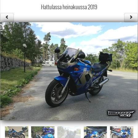
Säännöt ja ohjeet
Hattulassa heinakuussa 2019
Uudet ajoneuvot
Uudet kuvat
Uudet videot
Uudet kommentit
MYYDÄÄN
Haku
Ohjeet
Ajoneuvot
Osat
TIETOPANKKI
TAPAHTUMAT
MP15 kuvia
MP14 kuvia
MP13 kuvia
ACS 2015 kuvia
Lisää uusi tapahtuma
UUTISET
SÄÄ