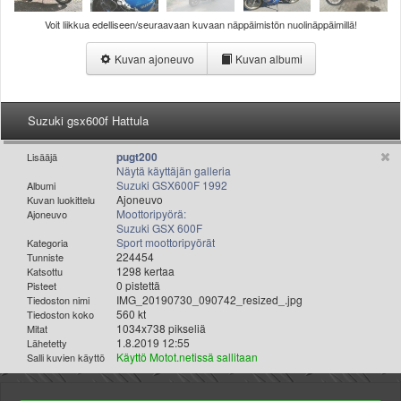
Valitse paikkakunta
Voit liikkua edelliseen/seuraavaan kuvaan näppäimistön nuolinäppäimillä!
Helsingin sää
Tampereen sää
Kuvan ajoneuvo
Kuvan albumi
Turun sää
Oulun sää
Kuopion sää
Suzuki gsx600f Hattula
Rovaniemen sää
pugt200
MUUT
Lisääjä
Näytä käyttäjän galleria
VIP-jäsenyys
Suzuki GSX600F 1992
Albumi
Paidat ja vaatteet
Ajoneuvo
Kuvan luokittelu
Moottoripyörä:
Ajoneuvo
Suunnittele oma paita
Suzuki GSX 600F
Mainostus
Sport moottoripyörät
Kategoria
224454
Tunniste
Palaute
1298 kertaa
Katsottu
Kevytversio
0 pistettä
Pisteet
IMG_20190730_090742_resized_.jpg
Tiedoston nimi
560 kt
Tiedoston koko
1034x738 pikseliä
Mitat
1.8.2019 12:55
Lähetetty
Käyttö Motot.netissä sallitaan
Salli kuvien käyttö