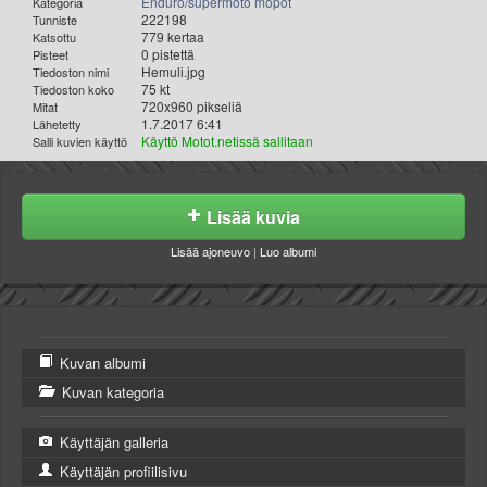
Enduro/supermoto mopot
Kategoria
222198
Tunniste
779 kertaa
Katsottu
0 pistettä
Pisteet
Hemuli.jpg
Tiedoston nimi
75 kt
Tiedoston koko
720x960 pikseliä
Mitat
1.7.2017 6:41
Lähetetty
Käyttö Motot.netissä sallitaan
Salli kuvien käyttö
Lisää kuvia
Lisää ajoneuvo
|
Luo albumi
Kuvan albumi
Kuvan kategoria
Käyttäjän galleria
Käyttäjän profiilisivu