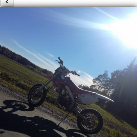
Säännöt ja ohjeet
Uudet ajoneuvot
Uudet kuvat
Uudet videot
Uudet kommentit
MYYDÄÄN
Haku
Ohjeet
Ajoneuvot
Osat
TIETOPANKKI
TAPAHTUMAT
MP15 kuvia
MP14 kuvia
MP13 kuvia
ACS 2015 kuvia
Lisää uusi tapahtuma
UUTISET
SÄÄ