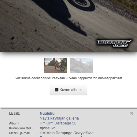
Valitse paikkakunta
Helsingin sää
Tampereen sää
Turun sää
Oulun sää
Kuopion sää
Rovaniemen sää
MUUT
VIP-jäsenyys
Paidat ja vaatteet
Suunnittele oma paita
Voit liikkua edelliseen/seuraavaan kuvaan näppäimistön nuolinäppäimillä!
Mainostus
Kuvan albumi
Palaute
Kevytversio
Nuutsku
Lisääjä
Näytä käyttäjän galleria
Hm Crm Derapage 50
Albumi
Ajoneuvo
Kuvan luokittelu
HM Moto Derapage
Competition
Merkki ja malli