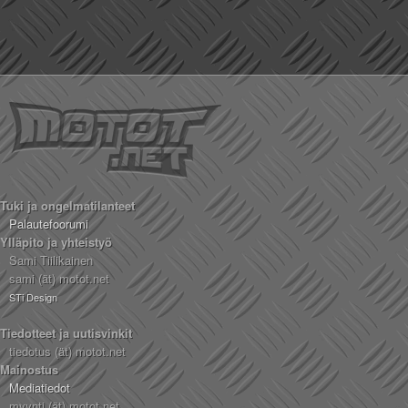
Tuki ja ongelmatilanteet
Palautefoorumi
Ylläpito ja yhteistyö
Sami Tiilikainen
sami (ät) motot.net
STi Design
Tiedotteet ja uutisvinkit
tiedotus (ät) motot.net
Mainostus
Mediatiedot
myynti (ät) motot.net