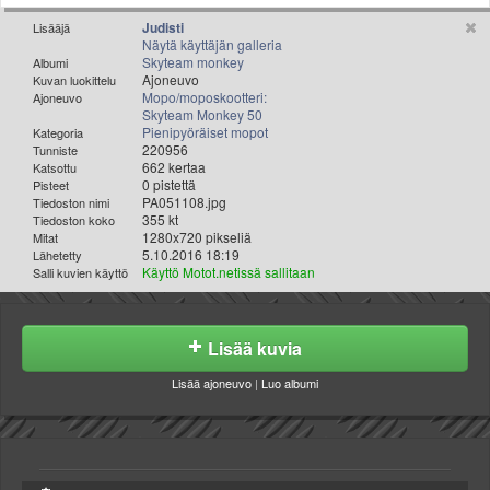
Valitse paikkakunta
Judisti
Lisääjä
Helsingin sää
Näytä käyttäjän galleria
Skyteam monkey
Tampereen sää
Albumi
Ajoneuvo
Kuvan luokittelu
Turun sää
Mopo/moposkootteri:
Ajoneuvo
Skyteam Monkey 50
Oulun sää
Pienipyöräiset mopot
Kategoria
Kuopion sää
220956
Tunniste
662 kertaa
Rovaniemen sää
Katsottu
0 pistettä
Pisteet
MUUT
PA051108.jpg
Tiedoston nimi
VIP-jäsenyys
355 kt
Tiedoston koko
1280x720 pikseliä
Mitat
Paidat ja vaatteet
5.10.2016 18:19
Lähetetty
Suunnittele oma paita
Käyttö Motot.netissä sallitaan
Salli kuvien käyttö
Mainostus
Palaute
Lisää kuvia
Kevytversio
Lisää ajoneuvo
|
Luo albumi