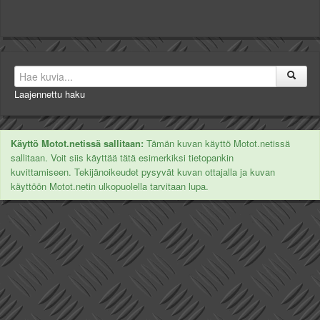
Laajennettu haku
Käyttö Motot.netissä sallitaan:
Tämän kuvan käyttö Motot.netissä
sallitaan. Voit siis käyttää tätä esimerkiksi tietopankin
kuvittamiseen. Tekijänoikeudet pysyvät kuvan ottajalla ja kuvan
käyttöön Motot.netin ulkopuolella tarvitaan lupa.