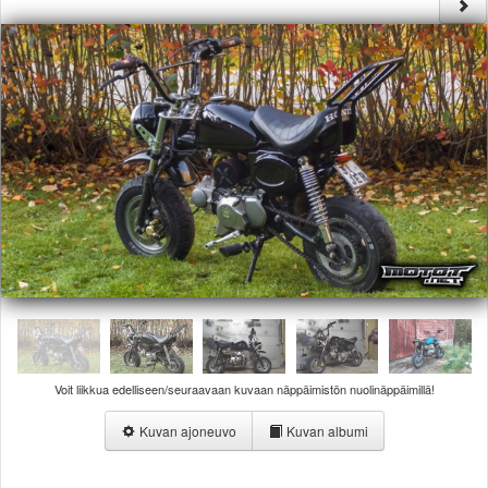
Säännöt ja ohjeet
Uudet ajoneuvot
Uudet kuvat
Uudet videot
Uudet kommentit
MYYDÄÄN
Haku
Ohjeet
Ajoneuvot
Osat
TIETOPANKKI
TAPAHTUMAT
MP15 kuvia
MP14 kuvia
MP13 kuvia
Voit liikkua edelliseen/seuraavaan kuvaan näppäimistön nuolinäppäimillä!
ACS 2015 kuvia
Lisää uusi tapahtuma
Kuvan ajoneuvo
Kuvan albumi
UUTISET
SÄÄ