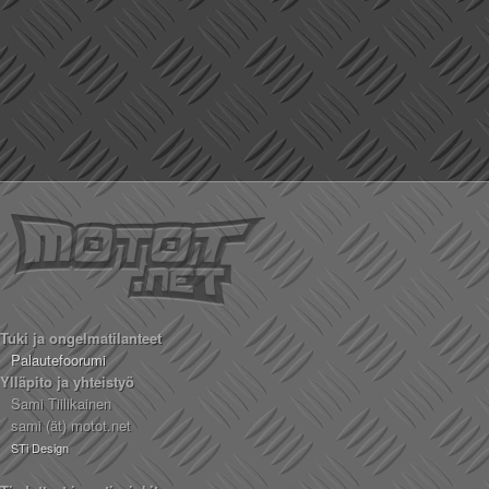
Tuki ja ongelmatilanteet
Palautefoorumi
Ylläpito ja yhteistyö
Sami Tiilikainen
sami (ät) motot.net
STi Design