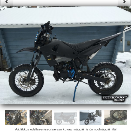
Säännöt ja ohjeet
Uudet ajoneuvot
Uudet kuvat
Uudet videot
Uudet kommentit
MYYDÄÄN
Haku
Ohjeet
Ajoneuvot
Osat
TIETOPANKKI
TAPAHTUMAT
MP15 kuvia
MP14 kuvia
MP13 kuvia
ACS 2015 kuvia
Lisää uusi tapahtuma
UUTISET
SÄÄ
Voit liikkua edelliseen/seuraavaan kuvaan näppäimistön nuolinäppäimillä!