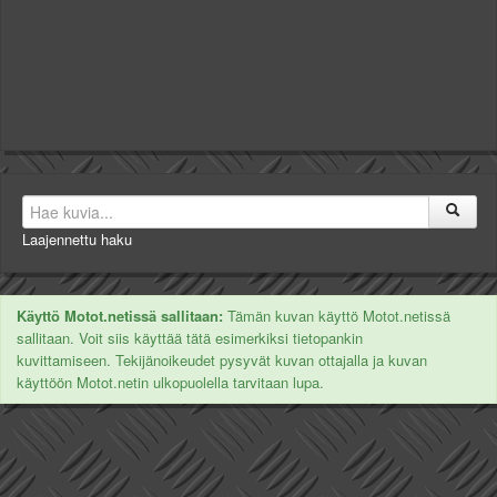
Laajennettu haku
Käyttö Motot.netissä sallitaan:
Tämän kuvan käyttö Motot.netissä
sallitaan. Voit siis käyttää tätä esimerkiksi tietopankin
kuvittamiseen. Tekijänoikeudet pysyvät kuvan ottajalla ja kuvan
käyttöön Motot.netin ulkopuolella tarvitaan lupa.