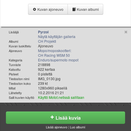
Valitse paikkakunta
Kuvan ajoneuvo
Kuvan albumi
Helsingin sää
Tampereen sää
Turun sää
Oulun sää
Pyrzoi
Lisääjä
Näytä käyttäjän galleria
Kuopion sää
CH Projekti
Albumi
Rovaniemen sää
Ajoneuvo
Kuvan luokittelu
Mopo/moposkootteri:
Ajoneuvo
MUUT
CH Racing WSM 50
VIP-jäsenyys
Enduro/supermoto mopot
Kategoria
Paidat ja vaatteet
218898
Tunniste
922 kertaa
Katsottu
Suunnittele oma paita
0 pistettä
Pisteet
Mainostus
IMG_0130.jpg
Tiedoston nimi
239 kt
Tiedoston koko
Palaute
1280x960 pikseliä
Mitat
Kevytversio
10.2.2016 21:21
Lähetetty
Käyttö Motot.netissä sallitaan
Salli kuvien käyttö
Lisää kuvia
Lisää ajoneuvo
|
Luo albumi