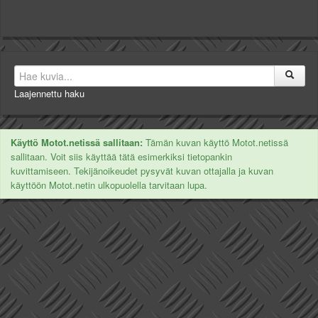
Laajennettu haku
Käyttö Motot.netissä sallitaan:
Tämän kuvan käyttö Motot.netissä
sallitaan. Voit siis käyttää tätä esimerkiksi tietopankin
kuvittamiseen. Tekijänoikeudet pysyvät kuvan ottajalla ja kuvan
käyttöön Motot.netin ulkopuolella tarvitaan lupa.