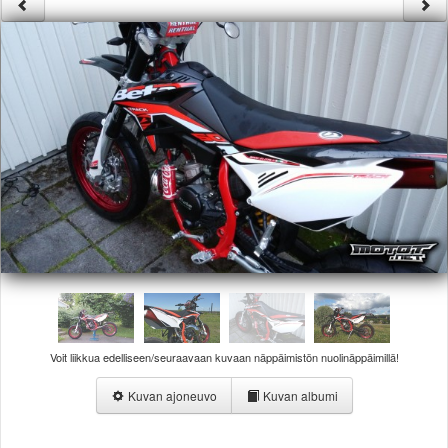
Säännöt ja ohjeet
Uudet ajoneuvot
Uudet kuvat
Uudet videot
Uudet kommentit
MYYDÄÄN
Haku
Ohjeet
Ajoneuvot
Osat
TIETOPANKKI
TAPAHTUMAT
MP15 kuvia
MP14 kuvia
MP13 kuvia
Voit liikkua edelliseen/seuraavaan kuvaan näppäimistön nuolinäppäimillä!
ACS 2015 kuvia
Lisää uusi tapahtuma
Kuvan ajoneuvo
Kuvan albumi
UUTISET
SÄÄ