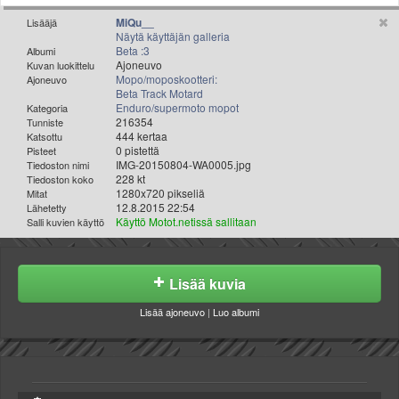
Valitse paikkakunta
MiQu__
Lisääjä
Helsingin sää
Näytä käyttäjän galleria
Beta :3
Tampereen sää
Albumi
Ajoneuvo
Kuvan luokittelu
Turun sää
Mopo/moposkootteri:
Ajoneuvo
Beta Track Motard
Oulun sää
Enduro/supermoto mopot
Kategoria
Kuopion sää
216354
Tunniste
444 kertaa
Rovaniemen sää
Katsottu
0 pistettä
Pisteet
MUUT
IMG-20150804-WA0005.jpg
Tiedoston nimi
VIP-jäsenyys
228 kt
Tiedoston koko
1280x720 pikseliä
Mitat
Paidat ja vaatteet
12.8.2015 22:54
Lähetetty
Suunnittele oma paita
Käyttö Motot.netissä sallitaan
Salli kuvien käyttö
Mainostus
Palaute
Lisää kuvia
Kevytversio
Lisää ajoneuvo
|
Luo albumi