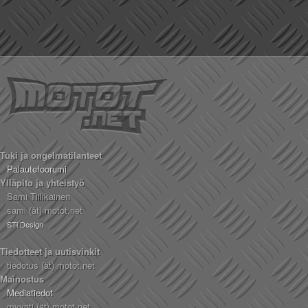
Tuki ja ongelmatilanteet
Palautefoorumi
Ylläpito ja yhteistyö
Sami Tiilikainen
sami (ät) motot.net
STi Design
Tiedotteet ja uutisvinkit
tiedotus (ät) motot.net
Mainostus
Mediatiedot
myynti (ät) motot.net