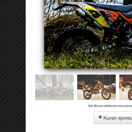
Voit liikkua edelliseen/seuraav
Kuvan ajone