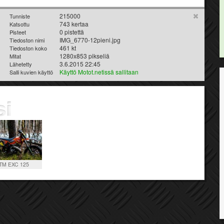
215000
Tunniste
743 kertaa
Katsottu
0 pistettä
Pisteet
IMG_6770-12pieni.jpg
Tiedoston nimi
461 kt
Tiedoston koko
1280x853 pikseliä
Mitat
3.6.2015 22:45
Lähetetty
Käyttö Motot.netissä sallitaan
Salli kuvien käyttö
TM EXC 125