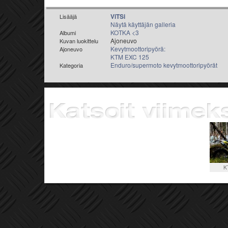
ViTSi
Lisääjä
Näytä käyttäjän galleria
KOTKA <3
Albumi
Ajoneuvo
Kuvan luokittelu
Kevytmoottoripyörä:
Ajoneuvo
KTM EXC 125
Enduro/supermoto kevytmoottoripyörät
Kategoria
K