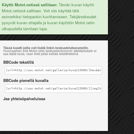
Käyttö Motot.netissä sallitaan:
Tämän kuvan käyttö
Motot.netissä sallitaan. Voit siis käyttää tätä
esimerkiksi tietopankin kuvittamiseen. Tekijänoikeudet
pysyvät kuvan ottajalla ja kuvan käyttöön Motot.netin
ulkopuolella tarvitaan lupa.
Tässä koodit joilla voit lisätä linkin keskustelufoorumeille.
Huomaathan että Motot.netin keskustelufoorumin allekirjoituksiin ei
saa lisätä kuvia, vaan linkit pitää esittää tekstilinkkeinä.
BBCode tekstillä
[url=http://www.motot.net/galleria/kuva215000/]Kevään ekat enskat[/url]
BBCode pienellä kuvalla
[url=http://www.motot.net/galleria/kuva215000/][img]http://www.motot.ne
Jaa yhteisöpalveluissa