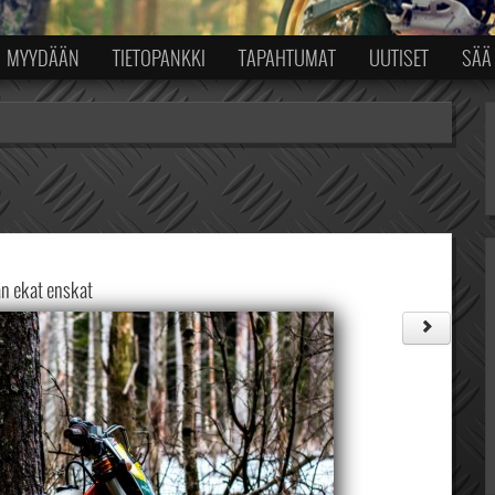
MYYDÄÄN
TIETOPANKKI
TAPAHTUMAT
UUTISET
SÄÄ
n ekat enskat