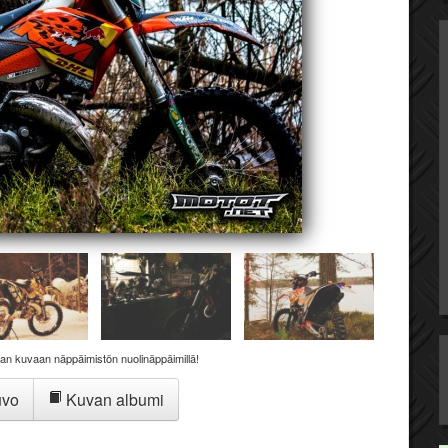
aan kuvaan näppäimistön nuolinäppäimillä!
uvo
Kuvan albumi