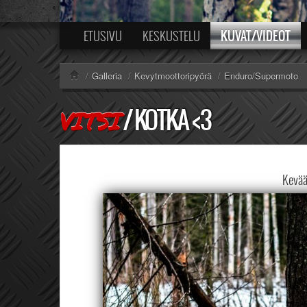
KUVAT/VIDEOT
ETUSIVU
KESKUSTELU
/
Galleria
/
Kevytmoottoripyörä
/
Enduro/Supermoto
/
KOTKA <3
VITSI
Kevää