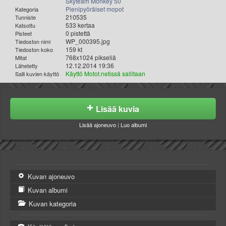
Skyteam Monkey 50
Pienipyöräiset mopot
Kategoria
210535
Tunniste
533 kertaa
Katsottu
0 pistettä
Pisteet
WP_000395.jpg
Tiedoston nimi
159 kt
Tiedoston koko
768x1024 pikseliä
Mitat
12.12.2014 19:36
Lähetetty
Käyttö Motot.netissä sallitaan
Salli kuvien käyttö
Lisää kuvia
Lisää ajoneuvo
|
Luo albumi
Kuvan ajoneuvo
Kuvan albumi
Kuvan kategoria