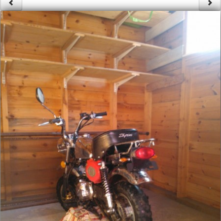
Säännöt ja ohjeet
Uudet ajoneuvot
Uudet kuvat
Uudet videot
Uudet kommentit
MYYDÄÄN
Haku
Ohjeet
Ajoneuvot
Osat
TIETOPANKKI
TAPAHTUMAT
MP15 kuvia
MP14 kuvia
MP13 kuvia
ACS 2015 kuvia
Lisää uusi tapahtuma
UUTISET
SÄÄ