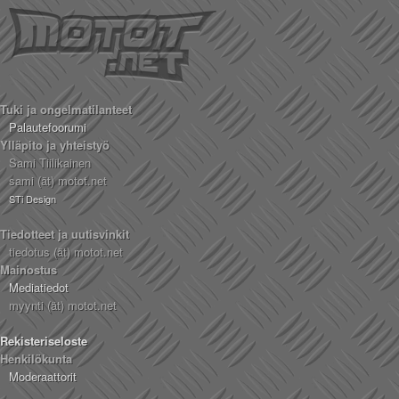
Tuki ja ongelmatilanteet
Palautefoorumi
Ylläpito ja yhteistyö
Sami Tiilikainen
sami (ät) motot.net
STi Design
Tiedotteet ja uutisvinkit
tiedotus (ät) motot.net
Mainostus
Mediatiedot
myynti (ät) motot.net
Rekisteriseloste
Henkilökunta
Moderaattorit