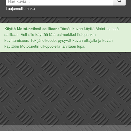
Laajennettu haku
Käyttö Motot.netissä sallitaan:
Tämän kuvan käyttö Motot.netissä
sallitaan. Voit siis käyttää tätä esimerkiksi tietopankin
kuvittamiseen. Tekijänoikeudet pysyvät kuvan ottajalla ja kuvan
käyttöön Motot.netin ulkopuolella tarvitaan lupa.